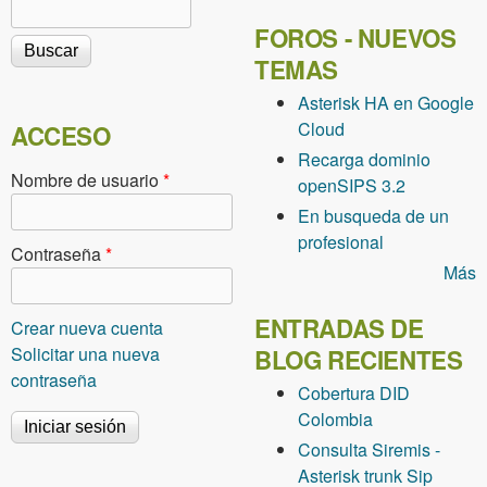
Buscar
Formulario de búsqueda
FOROS - NUEVOS
TEMAS
Asterisk HA en Google
Cloud
ACCESO
Recarga dominio
Nombre de usuario
*
openSIPS 3.2
En busqueda de un
profesional
Contraseña
*
Más
ENTRADAS DE
Crear nueva cuenta
Solicitar una nueva
BLOG RECIENTES
contraseña
Cobertura DID
Colombia
Consulta Siremis -
Asterisk trunk Sip