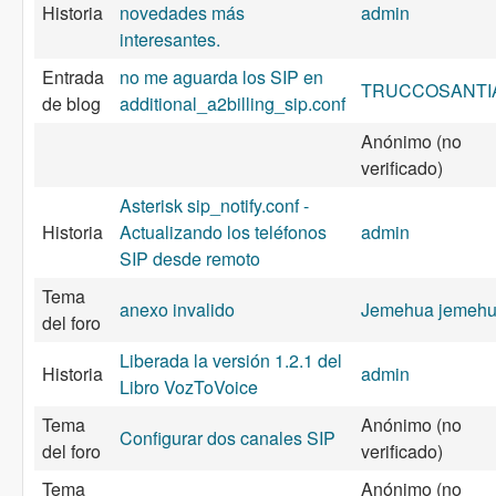
Historia
novedades más
admin
interesantes.
Entrada
no me aguarda los SIP en
TRUCCOSANTI
de blog
additional_a2billing_sip.conf
Anónimo (no
verificado)
Asterisk sip_notify.conf -
Historia
Actualizando los teléfonos
admin
SIP desde remoto
Tema
anexo invalido
Jemehua jemeh
del foro
Liberada la versión 1.2.1 del
Historia
admin
Libro VozToVoice
Tema
Anónimo (no
Configurar dos canales SIP
del foro
verificado)
Tema
Anónimo (no