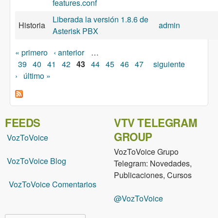
features.conf
Liberada la versión 1.8.6 de
Historia
admin
Asterisk PBX
Páginas
« primero
‹ anterior
…
39
40
41
42
43
44
45
46
47
siguiente
›
último »
FEEDS
VTV TELEGRAM
GROUP
VozToVoice
VozToVoice Grupo
VozToVoice Blog
Telegram: Novedades,
Publicaciones, Cursos
VozToVoice Comentarios
@VozToVoice