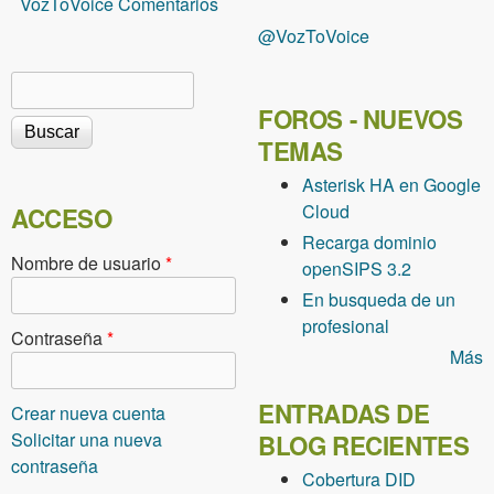
VozToVoice Comentarios
@VozToVoice
Buscar
Formulario de búsqueda
FOROS - NUEVOS
TEMAS
Asterisk HA en Google
Cloud
ACCESO
Recarga dominio
Nombre de usuario
*
openSIPS 3.2
En busqueda de un
profesional
Contraseña
*
Más
ENTRADAS DE
Crear nueva cuenta
Solicitar una nueva
BLOG RECIENTES
contraseña
Cobertura DID