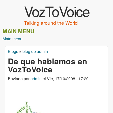
VozToVoice
Pasar al contenido principal
Talking around the World
MAIN MENU
Main menu
Blogs
»
blog de admin
Usted está aquí
De que hablamos en
VozToVoice
Enviado por
admin
el
Vie, 17/10/2008 - 17:29