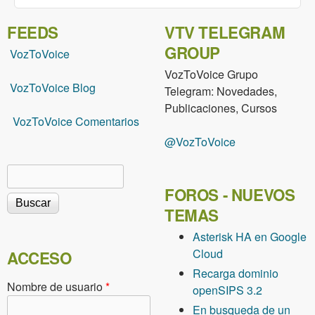
FEEDS
VTV TELEGRAM
GROUP
VozToVoice
VozToVoice Grupo
VozToVoice Blog
Telegram: Novedades,
Publicaciones, Cursos
VozToVoice Comentarios
@VozToVoice
Buscar
Formulario de búsqueda
FOROS - NUEVOS
TEMAS
Asterisk HA en Google
Cloud
ACCESO
Recarga dominio
Nombre de usuario
*
openSIPS 3.2
En busqueda de un