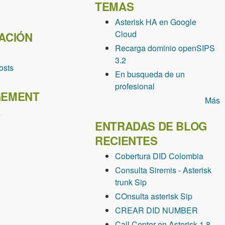
TEMAS
Asterisk HA en Google
Cloud
ACIÓN
Recarga dominio openSIPS
3.2
osts
En busqueda de un
profesional
EMENT
Más
s
ENTRADAS DE BLOG
RECIENTES
Cobertura DID Colombia
Consulta Siremis - Asterisk
trunk Sip
COnsulta asterisk Sip
CREAR DID NUMBER
Call Center en Asterisk 1.8