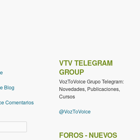
VTV TELEGRAM
GROUP
ce
VozToVoice Grupo Telegram:
e Blog
Novedades, Publicaciones,
Cursos
ce Comentarios
@VozToVoice
lario de búsqueda
FOROS - NUEVOS