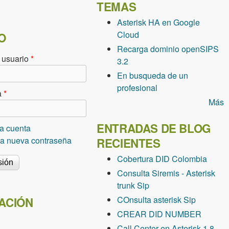
TEMAS
Asterisk HA en Google
Cloud
O
Recarga dominio openSIPS
 usuario
*
3.2
En busqueda de un
profesional
a
*
Más
ENTRADAS DE BLOG
a cuenta
una nueva contraseña
RECIENTES
Cobertura DID Colombia
Consulta Siremis - Asterisk
trunk Sip
COnsulta asterisk Sip
ACIÓN
CREAR DID NUMBER
Call Center en Asterisk 1.8