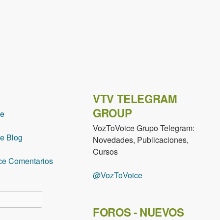
VTV TELEGRAM
GROUP
ce
VozToVoice Grupo Telegram:
e Blog
Novedades, Publicaciones,
Cursos
ce Comentarios
@VozToVoice
lario de búsqueda
FOROS - NUEVOS