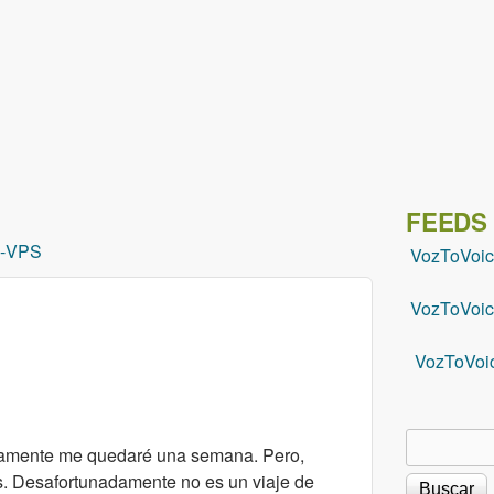
Pasar al contenido principal
FEEDS
-
VPS
VozToVoi
VozToVoic
VozToVoi
Buscar
Formu
icamente me quedaré una semana. Pero,
. Desafortunadamente no es un viaje de