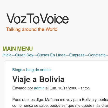
VozToVoice
Talking around the World
MAIN MENU
Inicio
---
Quien Soy
---
Cursos En Linea
---
Empresa
---
Conctacto
--
Blogs
»
blog de admin
Usted está aquí
Viaje a Bolivia
Enviado por
admin
el
Lun, 10/11/2008 - 11:55
Pues que les digo. Mañana me voy para Bolivia y teór
como nunca se sabe, puede ser que me quede más días