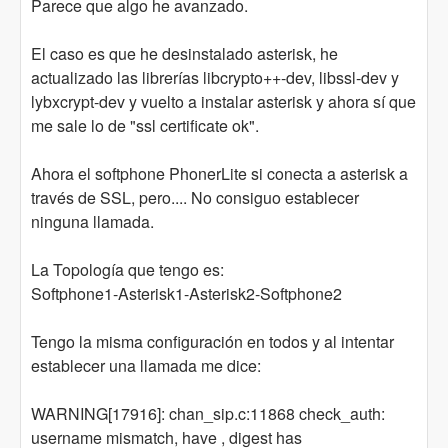
Parece que algo he avanzado.
El caso es que he desinstalado asterisk, he
actualizado las librerías libcrypto++-dev, libssl-dev y
lybxcrypt-dev y vuelto a instalar asterisk y ahora sí que
me sale lo de "ssl certificate ok".
Ahora el softphone PhonerLite si conecta a asterisk a
través de SSL, pero.... No consiguo establecer
ninguna llamada.
La Topología que tengo es:
Softphone1-Asterisk1-Asterisk2-Softphone2
Tengo la misma configuración en todos y al intentar
establecer una llamada me dice:
WARNING[17916]: chan_sip.c:11868 check_auth:
username mismatch, have , digest has