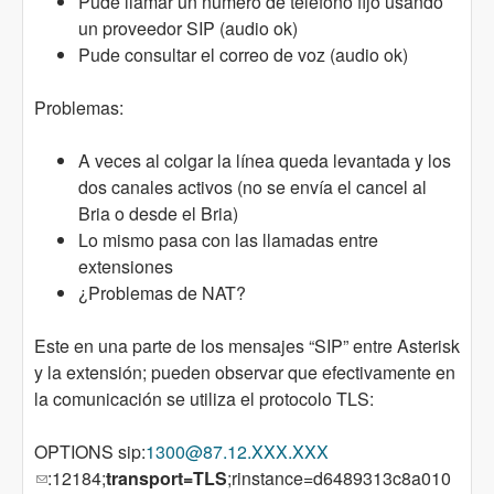
Pude llamar un numero de teléfono fijo usando
un proveedor SIP (audio ok)
Pude consultar el correo de voz (audio ok)
Problemas:
A veces al colgar la línea queda levantada y los
dos canales activos (no se envía el cancel al
Bria o desde el Bria)
Lo mismo pasa con las llamadas entre
extensiones
¿Problemas de NAT?
Este en una parte de los mensajes “SIP” entre Asterisk
y la extensión; pueden observar que efectivamente en
la comunicación se utiliza el protocolo TLS:
OPTIONS sip:
1300@87.12.XXX.XXX
(link sends e-mail)
:12184;
transport=TLS
;rinstance=d6489313c8a010