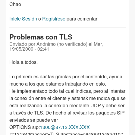
Chao
Inicie Sesión
o
Regístrese
para comentar
Problemas con TLS
Enviado por
Anónimo (no verificado)
el
Mar,
19/05/2009 - 02:41
Hola a todos.
Lo primero es dar las gracias por el contenido, ayuda
mucho a los que estamos trabajando en esto.
He implementado todo tal cual indicas, pero al intentar
la conexión entre el cliente y asterisk me indica que se
está realizando la conexión mediante UDP y debe ser
a través de TLS. De hecho al revisar los paquetes SIP
enviados se puede ver
OPTIONS sip:
1300@87.12.XXX.XXX
(link sends e-mail)
:12184;transport=TLS;rinstance=d6489313c8a0107