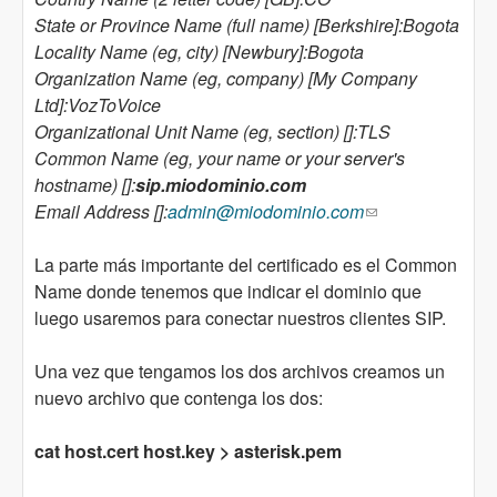
State or Province Name (full name) [Berkshire]:Bogota
Locality Name (eg, city) [Newbury]:Bogota
Organization Name (eg, company) [My Company
Ltd]:VozToVoice
Organizational Unit Name (eg, section) []:TLS
Common Name (eg, your name or your server's
hostname) []:
sip.miodominio.com
Email Address []:
admin@miodominio.com
(link sends e-
mail)
La parte más importante del certificado es el Common
Name donde tenemos que indicar el dominio que
luego usaremos para conectar nuestros clientes SIP.
Una vez que tengamos los dos archivos creamos un
nuevo archivo que contenga los dos:
cat host.cert host.key > asterisk.pem