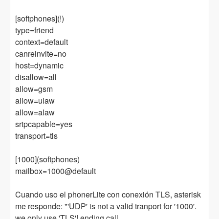
[softphones](!)
type=friend
context=default
canreinvite=no
host=dynamic
disallow=all
allow=gsm
allow=ulaw
allow=alaw
srtpcapable=yes
transport=tls
[1000](softphones)
mailbox=1000@default
Cuando uso el phonerLite con conexión TLS, asterisk
me responde: "'UDP' is not a valid tranport for '1000'.
we only use 'TLS'! ending call