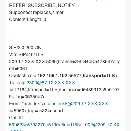
REFER, SUBSCRIBE, NOTIFY
Supported: replaces, timer
Content-Length: 0
---
SIP/2.0 200 OK
Via: SIP/2.0/TLS
209.17.XXX.XXX:5060;branch=z9hG4bK5478547c;rp
ort=5061
Contact: <sip:
192.168.1.102
:56577;
transport=TLS
>
To: <sip:
2300@87.12.XXX.XXX
(link sends e-mail)
:12184;transport=TLS;rinstance=d6489313c8a0107
9>;tag=05350b7d
From: "asterisk"<sip:
asterisk@209.17.XXX.XXX
(link sends e-mail)
:5060>;tag=as324ecead
Call-ID:
59b623c6793270e5190b6ebd158d1002@209.17.XX