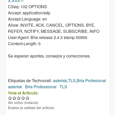
X.XXX
(link sends e-mail)
CSeq: 102 OPTIONS
Accept: application/sdp
Accept-Language: en
Allow: INVITE, ACK, CANCEL, OPTIONS, BYE,
REFER, NOTIFY, MESSAGE, SUBSCRIBE, INFO
User-Agent: Bria release 2.4.3 stamp 50900
Content-Length: 0
Se esperan aportes, consejos y correcciones.
Etiquetas de Technorati:
asterisk
,
TLS
,
Bria Profesional
asterisk
Bria Professional
TLS
Vota el Articulo:
Sin votos (todavía)
Evalúa la calidad del articulo