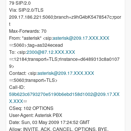
79 SIP/2.0
Via: SIP/2.0/TLS
209.17.186.221:5060;branch=z9hG4bK5478547c;rpor
t
Max-Forwards: 70
From: "asterisk" <sip:
asterisk@209.17.XXX.XXX
(link sends e-mail)
:5060>;tag=as324ecead
To: <sip:
2300@87.12.XXX.XXX
(link sends e-mail)
:12184;transport=TLS;rinstance=d6489313c8a0107
9>
Contact: <sip:
asterisk@209.17.XXX.XXX
(link sends e-mail)
:5060;transport=TLS>
Call-ID:
59b623c6793270e5190b6ebd158d1002@209.17.XX
X.XXX
(link sends e-mail)
CSeq: 102 OPTIONS
User-Agent: Asterisk PBX
Date: Sun, 03 May 2009 17:24:52 GMT
Allow: INVITE, ACK, CANCEL, OPTIONS, BYE,