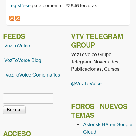
regístrese
Version 2.4
para comentar
22946 lecturas
FEEDS
VTV TELEGRAM
GROUP
VozToVoice
VozToVoice Grupo
VozToVoice Blog
Telegram: Novedades,
Publicaciones, Cursos
VozToVoice Comentarios
@VozToVoice
Buscar
Formulario de búsqueda
FOROS - NUEVOS
TEMAS
Asterisk HA en Google
Cloud
ACCESO