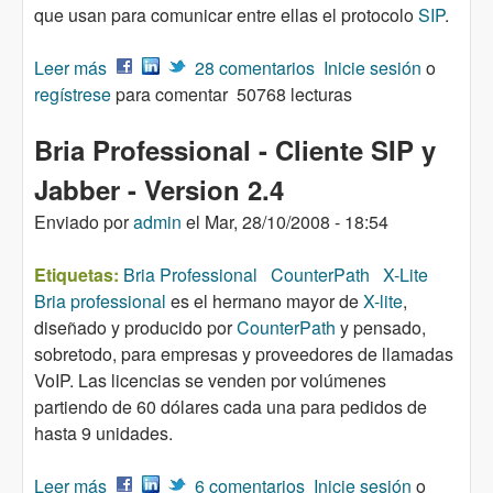
que usan para comunicar entre ellas el protocolo
SIP
.
Leer más
sobre Asterisk 1.6 - Empezando a experimentar
28 comentarios
Inicie sesión
o
regístrese
SIP-TLS
para comentar
50768 lecturas
Bria Professional - Cliente SIP y
Jabber - Version 2.4
Enviado por
admin
el
Mar, 28/10/2008 - 18:54
Etiquetas:
Bria Professional
CounterPath
X-Lite
Bria professional
es el hermano mayor de
X-lite
,
diseñado y producido por
CounterPath
y pensado,
sobretodo, para empresas y proveedores de llamadas
VoIP. Las licencias se venden por volúmenes
partiendo de 60 dólares cada una para pedidos de
hasta 9 unidades.
Leer más
sobre Bria Professional - Cliente SIP y Jabber -
6 comentarios
Inicie sesión
o