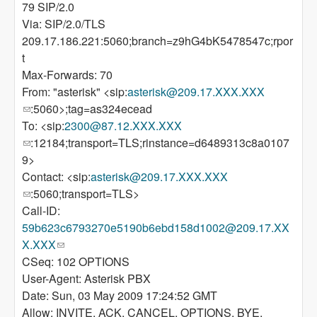
79 SIP/2.0
Via: SIP/2.0/TLS
209.17.186.221:5060;branch=z9hG4bK5478547c;rpor
t
Max-Forwards: 70
From: "asterisk" <sip:
asterisk@209.17.XXX.XXX
(link sends e-mail)
:5060>;tag=as324ecead
To: <sip:
2300@87.12.XXX.XXX
(link sends e-mail)
:12184;transport=TLS;rinstance=d6489313c8a0107
9>
Contact: <sip:
asterisk@209.17.XXX.XXX
(link sends e-mail)
:5060;transport=TLS>
Call-ID:
59b623c6793270e5190b6ebd158d1002@209.17.XX
X.XXX
(link sends e-mail)
CSeq: 102 OPTIONS
User-Agent: Asterisk PBX
Date: Sun, 03 May 2009 17:24:52 GMT
Allow: INVITE, ACK, CANCEL, OPTIONS, BYE,