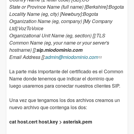
State or Province Name (full name) [Berkshire]:Bogota
Locality Name (eg, city) [Newbury]:Bogota
Organization Name (eg, company) [My Company
Ltd]:VozToVoice
Organizational Unit Name (eg, section) []:TLS
Common Name (eg, your name or your server's
hostname) []:
sip.miodominio.com
Email Address []:
admin@miodominio.com
(link sends e-
mail)
La parte más importante del certificado es el Common
Name donde tenemos que indicar el dominio que
luego usaremos para conectar nuestros clientes SIP.
Una vez que tengamos los dos archivos creamos un
nuevo archivo que contenga los dos:
cat host.cert host.key > asterisk.pem