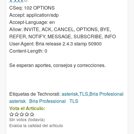
X.XXX
(link sends e-mail)
CSeq: 102 OPTIONS
Accept: application/sdp
Accept-Language: en
Allow: INVITE, ACK, CANCEL, OPTIONS, BYE,
REFER, NOTIFY, MESSAGE, SUBSCRIBE, INFO
User-Agent: Bria release 2.4.3 stamp 50900
Content-Length: 0
Se esperan aportes, consejos y correcciones.
Etiquetas de Technorati:
asterisk
,
TLS
,
Bria Profesional
asterisk
Bria Professional
TLS
Vota el Articulo:
Sin votos (todavía)
Evalúa la calidad del articulo