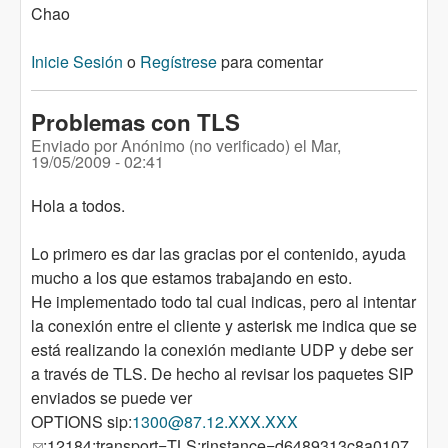
Chao
Inicie Sesión
o
Regístrese
para comentar
Problemas con TLS
Enviado por
Anónimo (no verificado)
el
Mar,
19/05/2009 - 02:41
Hola a todos.
Lo primero es dar las gracias por el contenido, ayuda
mucho a los que estamos trabajando en esto.
He implementado todo tal cual indicas, pero al intentar
la conexión entre el cliente y asterisk me indica que se
está realizando la conexión mediante UDP y debe ser
a través de TLS. De hecho al revisar los paquetes SIP
enviados se puede ver
OPTIONS sip:
1300@87.12.XXX.XXX
(link sends e-mail)
:12184;transport=TLS;rinstance=d6489313c8a0107