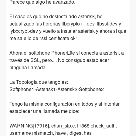
Parece que algo he avanzado.
El caso es que he desinstalado asterisk, he
actualizado las librerías libcrypto++-dev, libssl-dev y
lybxcrypt-dev y vuelto a instalar asterisk y ahora sí que
me sale lo de "ssl certificate ok".
Ahora el softphone PhonerLite si conecta a asterisk a
través de SSL, pero.... No consiguo establecer
ninguna llamada.
La Topología que tengo es:
Softphone1-Asterisk1-Asterisk2-Softphone2
Tengo la misma configuración en todos y al intentar
establecer una llamada me dice:
WARNING[17916]: chan_sip.c:11868 check_auth:
username mismatch, have , digest has