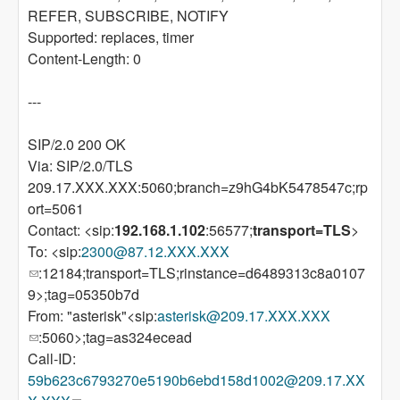
REFER, SUBSCRIBE, NOTIFY
Supported: replaces, timer
Content-Length: 0
---
SIP/2.0 200 OK
Via: SIP/2.0/TLS
209.17.XXX.XXX:5060;branch=z9hG4bK5478547c;rp
ort=5061
Contact: <sip:
192.168.1.102
:56577;
transport=TLS
>
To: <sip:
2300@87.12.XXX.XXX
(link sends e-mail)
:12184;transport=TLS;rinstance=d6489313c8a0107
9>;tag=05350b7d
From: "asterisk"<sip:
asterisk@209.17.XXX.XXX
(link sends e-mail)
:5060>;tag=as324ecead
Call-ID:
59b623c6793270e5190b6ebd158d1002@209.17.XX