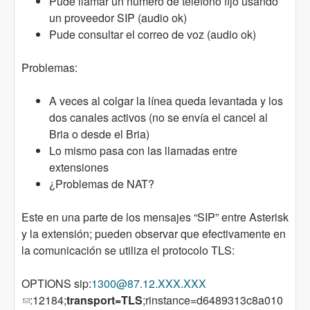
Pude llamar un numero de teléfono fijo usando
un proveedor SIP (audio ok)
Pude consultar el correo de voz (audio ok)
Problemas:
A veces al colgar la línea queda levantada y los
dos canales activos (no se envía el cancel al
Bria o desde el Bria)
Lo mismo pasa con las llamadas entre
extensiones
¿Problemas de NAT?
Este en una parte de los mensajes “SIP” entre Asterisk
y la extensión; pueden observar que efectivamente en
la comunicación se utiliza el protocolo TLS:
OPTIONS sip:
1300@87.12.XXX.XXX
(link sends e-mail)
:12184;
transport=TLS
;rinstance=d6489313c8a010