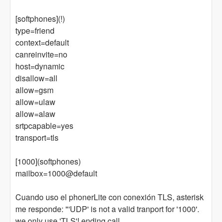
[softphones](!)
type=friend
context=default
canreinvite=no
host=dynamic
disallow=all
allow=gsm
allow=ulaw
allow=alaw
srtpcapable=yes
transport=tls
[1000](softphones)
mailbox=1000@default
Cuando uso el phonerLite con conexión TLS, asterisk
me responde: "'UDP' is not a valid tranport for '1000'.
we only use 'TLS'! ending call