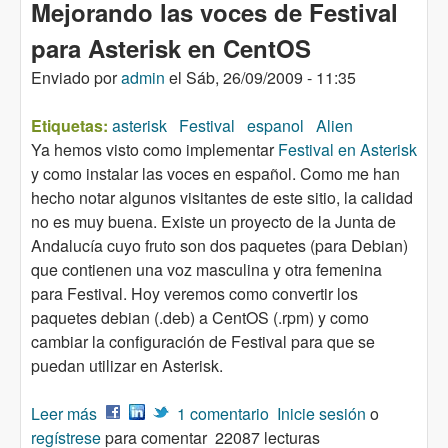
Mejorando las voces de Festival
para Asterisk en CentOS
Enviado por
admin
el
Sáb, 26/09/2009 - 11:35
Etiquetas:
asterisk
Festival
espanol
Alien
Ya hemos visto como implementar
Festival en Asterisk
y como instalar las voces en español. Como me han
hecho notar algunos visitantes de este sitio, la calidad
no es muy buena. Existe un proyecto de la Junta de
Andalucía cuyo fruto son dos paquetes (para Debian)
que contienen una voz masculina y otra femenina
para Festival. Hoy veremos como convertir los
paquetes debian (.deb) a CentOS (.rpm) y como
cambiar la configuración de Festival para que se
puedan utilizar en Asterisk.
Leer más
sobre Mejorando las voces de Festival para
1 comentario
Inicie sesión
o
regístrese
Asterisk en CentOS
para comentar
22087 lecturas