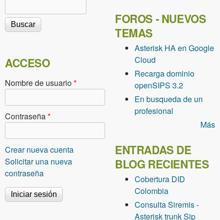
Buscar
Formulario de búsqueda
FOROS - NUEVOS
TEMAS
Asterisk HA en Google
Cloud
ACCESO
Recarga dominio
Nombre de usuario
*
openSIPS 3.2
En busqueda de un
profesional
Contraseña
*
Más
ENTRADAS DE
Crear nueva cuenta
Solicitar una nueva
BLOG RECIENTES
contraseña
Cobertura DID
Colombia
Consulta Siremis -
Asterisk trunk Sip