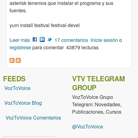
asterisk tenemos que instalar el programa y sus
fuentes.
yum install festival festival-devel
Leer más
sobre Integracion de un sistema de TTS (Text to
17 comentarios
Inicie sesión
o
regístrese
Speech) en Asterisk - Cepstral
para comentar
43879 lecturas
FEEDS
VTV TELEGRAM
GROUP
VozToVoice
VozToVoice Grupo
VozToVoice Blog
Telegram: Novedades,
Publicaciones, Cursos
VozToVoice Comentarios
@VozToVoice