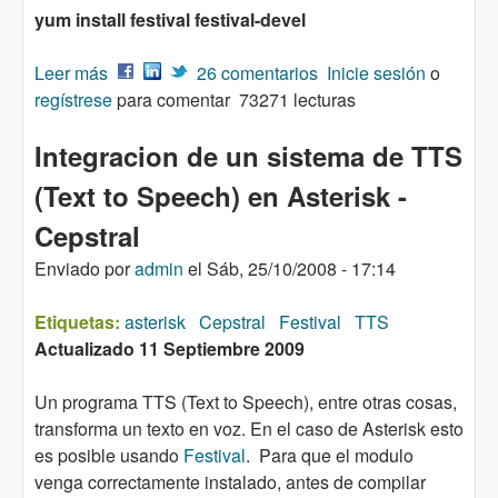
yum install festival festival-devel
Leer más
sobre Instalar y configurar Festival en Asterisk
26 comentarios
Inicie sesión
o
regístrese
1.6.X
para comentar
73271 lecturas
Integracion de un sistema de TTS
(Text to Speech) en Asterisk -
Cepstral
Enviado por
admin
el
Sáb, 25/10/2008 - 17:14
Etiquetas:
asterisk
Cepstral
Festival
TTS
Actualizado 11 Septiembre 2009
Un programa TTS (Text to Speech), entre otras cosas,
transforma un texto en voz. En el caso de Asterisk esto
es posible usando
Festival
. Para que el modulo
venga correctamente instalado, antes de compilar