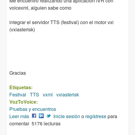
Me encuentro realizando una aplicacion IVR con
voicexml, alguien sabe como
integrar el servidor TTS (festival) con el motor vxi
(vxiasterisk)
Gracias
Etiquetas:
Festival
TTS
vxml
vxiasterisk
VozToVoice:
Pruebas y encuentros
Leer más
sobre voicexml
Inicie sesión
o
regístrese
para
comentar
5176 lecturas