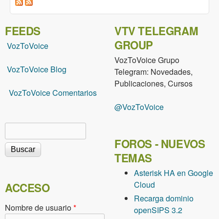
FEEDS
VTV TELEGRAM
GROUP
VozToVoice
VozToVoice Grupo
VozToVoice Blog
Telegram: Novedades,
Publicaciones, Cursos
VozToVoice Comentarios
@VozToVoice
Buscar
Formulario de búsqueda
FOROS - NUEVOS
TEMAS
Asterisk HA en Google
Cloud
ACCESO
Recarga dominio
Nombre de usuario
*
openSIPS 3.2