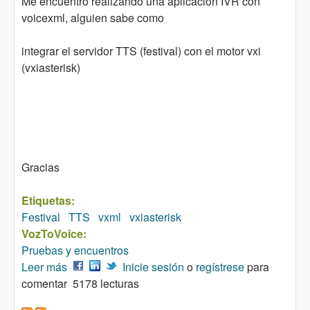
Me encuentro realizando una aplicacion IVR con
voicexml, alguien sabe como
integrar el servidor TTS (festival) con el motor vxi
(vxiasterisk)
Gracias
Etiquetas:
Festival
TTS
vxml
vxiasterisk
VozToVoice:
Pruebas y encuentros
Leer más
sobre voicexml
Inicie sesión
o
regístrese
para
comentar
5178 lecturas