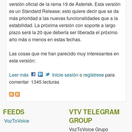
versión oficial de la rama 19 de Asterisk. Esta versión
es un Standard Release; esto quiere decir que se da
más prioridad a las nuevas funcionalidades que a la
estabilidad. La próxima versión con soporte a largo
plazo será la 20 que debería ser liberada el próximo
año más o menos en estas fechas.
Las cosas que me han parecido muy interesantes en
esta versión:
Leer más
sobre Liberada la versión 19 de Asterisk –
Inicie sesión
o
regístrese
para
comentar
Standard release
1345 lecturas
FEEDS
VTV TELEGRAM
GROUP
VozToVoice
VozToVoice Grupo