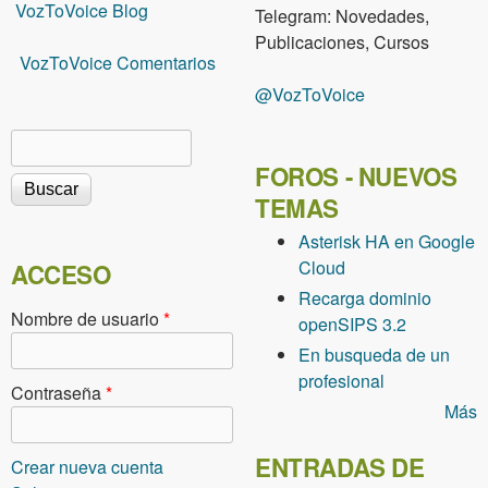
VozToVoice Blog
Telegram: Novedades,
Publicaciones, Cursos
VozToVoice Comentarios
@VozToVoice
Buscar
Formulario de búsqueda
FOROS - NUEVOS
TEMAS
Asterisk HA en Google
Cloud
ACCESO
Recarga dominio
Nombre de usuario
*
openSIPS 3.2
En busqueda de un
profesional
Contraseña
*
Más
ENTRADAS DE
Crear nueva cuenta