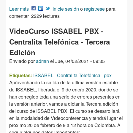
Leer más
sobre Curso Asterisk PBX – Tu centralita
Inicie sesión
o
regístrese
para
comentar
Telefónica – VoIP para todos
2229 lecturas
VideoCurso ISSABEL PBX -
Centralita Telefónica - Tercera
Edición
Enviado por
admin
el
Jue, 04/02/2021 - 09:35
Etiquetas:
ISSABEL
Centralita Telefónica
pbx
Aprovechando la salida de la ultima versión estable
de ISSABEL, liberada el 9 de enero 2020, donde se
han corregido toda una serie de errores presentes en
la versión anterior, vamos a dictar la Tercera edición
del curso de ISSABEL PBX. El curso se desarrollará
en la modalidad de Videoconferencia y tendrá lugar el
proximo 20 de febrero de 9 a 12 hora de Colombia. A
seguir algunos datos importantes: