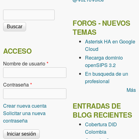
Buscar
Formulario de búsqueda
FOROS - NUEVOS
TEMAS
Asterisk HA en Google
Cloud
ACCESO
Recarga dominio
Nombre de usuario
*
openSIPS 3.2
En busqueda de un
profesional
Contraseña
*
Más
ENTRADAS DE
Crear nueva cuenta
Solicitar una nueva
BLOG RECIENTES
contraseña
Cobertura DID
Colombia