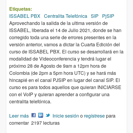
Etiquetas:
ISSABEL PBX
Centralita Telefónica
SIP
PjSIP
Aprovechando la salida de la ultima versión de
ISSABEL, liberada el 14 de Julio 2021, donde se han
corregido toda una serie de errores presentes en la
versión anterior, vamos a dictar la Cuarta Edición del
curso de ISSABEL PBX. El curso se desarrollará en la
modalidad de Videoconferencia y tendrá lugar el
próximo 28 de Agosto de 9am a 12pm hora de
Colombia (de 2pm a 5pm hora UTC) y se hará más
hincapié en el canal PJSIP en lugar del canal SIP. El
curso es para todos aquellos que quieran INICIARSE
con el VoIP y quieran aprender a configurar una
centralita telefónica.
Leer más
sobre VideoCurso ISSABEL PBX - Centralita
Inicie sesión
o
regístrese
para
comentar
Telefónica – Cuarta Edición
2197 lecturas