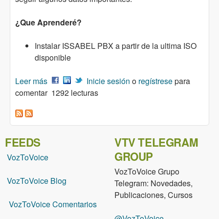
¿Que Aprenderé?
Instalar ISSABEL PBX a partir de la ultima ISO
disponible
Leer más
sobre VideoCurso ISSABEL PBX - Centralita
Inicie sesión
o
regístrese
para
comentar
Telefónica - Tercera Edición
1292 lecturas
FEEDS
VTV TELEGRAM
GROUP
VozToVoice
VozToVoice Grupo
VozToVoice Blog
Telegram: Novedades,
Publicaciones, Cursos
VozToVoice Comentarios
@VozToVoice