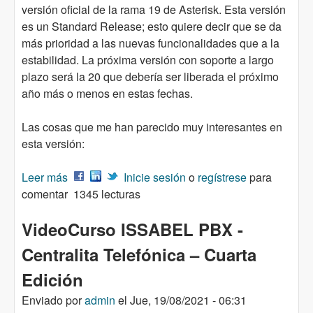
versión oficial de la rama 19 de Asterisk. Esta versión
es un Standard Release; esto quiere decir que se da
más prioridad a las nuevas funcionalidades que a la
estabilidad. La próxima versión con soporte a largo
plazo será la 20 que debería ser liberada el próximo
año más o menos en estas fechas.
Las cosas que me han parecido muy interesantes en
esta versión:
Leer más
sobre Liberada la versión 19 de Asterisk –
Inicie sesión
o
regístrese
para
comentar
Standard release
1345 lecturas
VideoCurso ISSABEL PBX -
Centralita Telefónica – Cuarta
Edición
Enviado por
admin
el
Jue, 19/08/2021 - 06:31