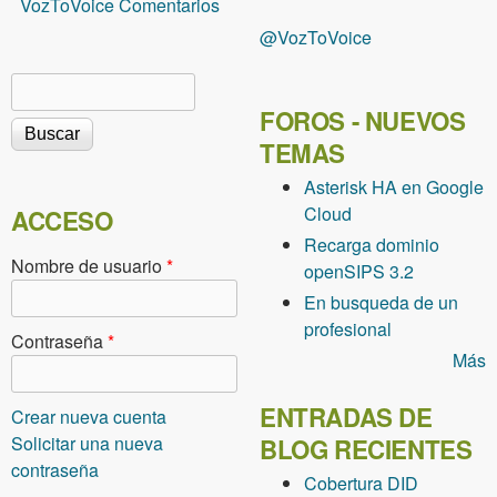
VozToVoice Comentarios
@VozToVoice
Buscar
Formulario de búsqueda
FOROS - NUEVOS
TEMAS
Asterisk HA en Google
Cloud
ACCESO
Recarga dominio
Nombre de usuario
*
openSIPS 3.2
En busqueda de un
profesional
Contraseña
*
Más
ENTRADAS DE
Crear nueva cuenta
Solicitar una nueva
BLOG RECIENTES
contraseña
Cobertura DID