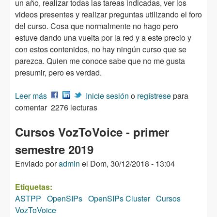
un año, realizar todas las tareas indicadas, ver los
videos presentes y realizar preguntas utilizando el foro
del curso. Cosa que normalmente no hago pero
estuve dando una vuelta por la red y a este precio y
con estos contenidos, no hay ningún curso que se
parezca. Quien me conoce sabe que no me gusta
presumir, pero es verdad.
Leer más
sobre Curso Asterisk PBX – VoIP Para todos –
Inicie sesión
o
regístrese
para
comentar
MOOC
2276 lecturas
Cursos VozToVoice - primer
semestre 2019
Enviado por
admin
el
Dom, 30/12/2018 - 13:04
Etiquetas:
ASTPP
OpenSIPs
OpenSIPs Cluster
Cursos
VozToVoice