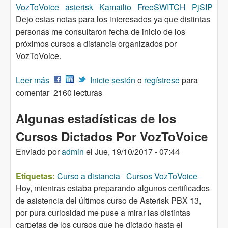
VozToVoice
asterisk
Kamailio
FreeSWITCH
PjSIP
Dejo estas notas para los interesados ya que distintas
personas me consultaron fecha de inicio de los
próximos cursos a distancia organizados por
VozToVoice.
Leer más
sobre Próximos cursos a distancia del Campus
Inicie sesión
o
regístrese
para
comentar
VozToVoice
2160 lecturas
Algunas estadísticas de los
Cursos Dictados Por VozToVoice
Enviado por
admin
el
Jue, 19/10/2017 - 07:44
Etiquetas:
Curso a distancia
Cursos VozToVoice
Hoy, mientras estaba preparando algunos certificados
de asistencia del últimos curso de Asterisk PBX 13,
por pura curiosidad me puse a mirar las distintas
carpetas de los cursos que he dictado hasta el