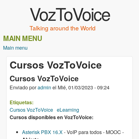
VozToVoice
Pasar al contenido principal
Talking around the World
MAIN MENU
Main menu
Cursos VozToVoice
Cursos VozToVoice
Enviado por
admin
el
Mié, 01/03/2023 - 09:24
Etiquetas:
Cursos VozToVoice
eLearning
Cursos disponibles en VozToVoice:
Asterisk PBX 16.X
- VoIP para todos - MOOC -