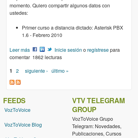
momento. Quiero compartir algunos datos con
ustedes:
Primer curso a distancia dictado: Asterisk PBX
1.6 - Febrero 2010
Leer más
sobre Algunas estadísticas de los Cursos
Inicie sesión
o
regístrese
para
comentar
Dictados Por VozToVoice
1862 lecturas
1
2
siguiente ›
último »
Páginas
FEEDS
VTV TELEGRAM
GROUP
VozToVoice
VozToVoice Grupo
VozToVoice Blog
Telegram: Novedades,
Publicaciones, Cursos