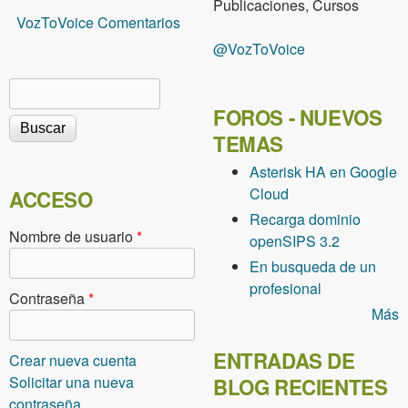
Publicaciones, Cursos
VozToVoice Comentarios
@VozToVoice
Buscar
Formulario de búsqueda
FOROS - NUEVOS
TEMAS
Asterisk HA en Google
Cloud
ACCESO
Recarga dominio
Nombre de usuario
*
openSIPS 3.2
En busqueda de un
profesional
Contraseña
*
Más
ENTRADAS DE
Crear nueva cuenta
Solicitar una nueva
BLOG RECIENTES
contraseña