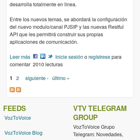
desarrolla totalmente en linea.
Entre los nuevos temas, se abordará la configuración
del nuevo modulo/canal PJSIP y las nuevas Restful
API que les permitirá construir sus propias
aplicaciones de comunicación.
Leer más
sobre Curso a distancia: Aprenda el VoIP con
Inicie sesión
o
regístrese
para
comentar
Asterisk 13 - Quinta Edición
2010 lecturas
1
2
siguiente ›
último »
Páginas
FEEDS
VTV TELEGRAM
GROUP
VozToVoice
VozToVoice Grupo
VozToVoice Blog
Telegram: Novedades,