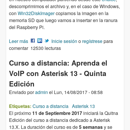
descomprimimos el archivo y, en el caso de Windows,
con
Win32DiskImager
copiamos la imagen en la
memoria SD que luego vamos a insertar en la ranura
del Raspberry Pi.
Leer más
sobre Instalación de Asterisk 13 en Raspberry Pi
Inicie sesión
o
regístrese
para
comentar
3 – Raspian Stretch
12530 lecturas
Curso a distancia: Aprenda el
VoIP con Asterisk 13 - Quinta
Edición
Enviado por
admin
el
Lun, 14/08/2017 - 08:58
Etiquetas:
Curso a distancia
Asterisk 13
El próximo
11 de Septiembre 2017
iniciará la Quitna
Edición del curso a distancia dedicado a Asterisk
13.X. La duración del curso es de
5 semanas
y se