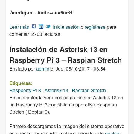
./configure --libdir=/usr/lib64
Leer más
sobre Asterisk 13 sin PJSIP
Inicie sesión
o
regístrese
para
comentar
2703 lecturas
Instalación de Asterisk 13 en
Raspberry Pi 3 – Raspian Stretch
Enviado por
admin
el
Jue, 05/10/2017 - 06:54
Etiquetas:
Raspberry Pi 3
Asterisk 13
Raspian Stretch
En esta entrada veremos como instalar Asterisk 13 en
un Raspberry Pi 3 con sistema operativo Raspbian
Stretch ( Debian 9).
Primero descargamos la imagen del sistema operativo
en nuestro computador partiendo desde este
enalce
;