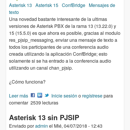
Asterisk 13
Asterisk 15
ConfBridge
Mensajes de
texto
Una novedad bastante interesante de la ultimas
versiones de Asterisk PBX de la rama 13 (13.22.0) y
15 (15.5.0) es que ahora es posible, gracias al modulo
res_pjsip_messaging, enviar una mensaje de texto a
todos los participantes de una conferencia audio
creada utilizando la aplicación ConfBridge; esto
solamente si se ha entrado a la conferencia audio
utilizando un canal chan_pjsip.
¿Cómo funciona?
Leer más
sobre Asterisk 13 y 15: Mensajes de texto en las
Inicie sesión
o
regístrese
para
comentar
conferencias audio
2539 lecturas
Asterisk 13 sin PJSIP
Enviado por
admin
el
Mié, 04/07/2018 - 12:43