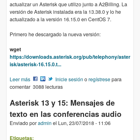
actualizar un Asterisk que utilizo junto a A2Billing. La
versión de Asterisk instalada era la 13.38.0 y lo he
actualizado a la versión 16.15.0 en CentOS 7.
Primero he descargado la nueva versión:
wget
https://downloads.asterisk.org/pub/telephony/aster
isk/asterisk-16.15.0.t...
Leer más
sobre Actualización Asterisk PBX de la versión
Inicie sesión
o
regístrese
para
comentar
13 a la versión 16
3088 lecturas
Asterisk 13 y 15: Mensajes de
texto en las conferencias audio
Enviado por
admin
el
Lun, 23/07/2018 - 11:06
Etiquetas: