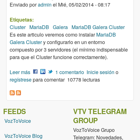
Enviado por
admin
el
Mié, 05/02/2014 - 08:17
Etiquetas:
Cluster
MariaDB
Galera
MariaDB Galera Cluster
Es este articulo veremos como instalar
MariaDB
Galera Cluster
y configurarlo en un entorno
compuesto por 3 servidores (el mínimo indispensable
para que el Cluster funcione correctamente).
Leer más
sobre MariaDB Galera Cluster - Instalación y
1 comentario
Inicie sesión
o
regístrese
configuración
para comentar
10778 lecturas
FEEDS
VTV TELEGRAM
GROUP
VozToVoice
VozToVoice Grupo
VozToVoice Blog
Telegram: Novedades,