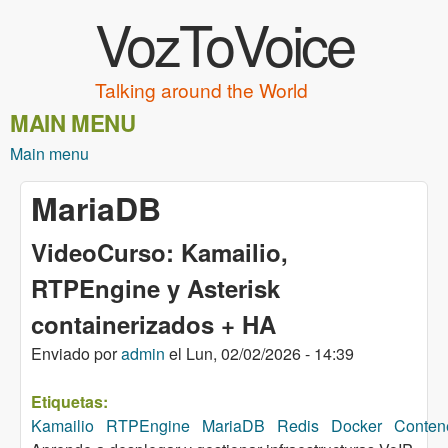
VozToVoice
Pasar al contenido principal
Talking around the World
MAIN MENU
Main menu
MariaDB
VideoCurso: Kamailio,
RTPEngine y Asterisk
containerizados + HA
Enviado por
admin
el
Lun, 02/02/2026 - 14:39
Etiquetas:
Kamailio
RTPEngine
MariaDB
Redis
Docker
Conten