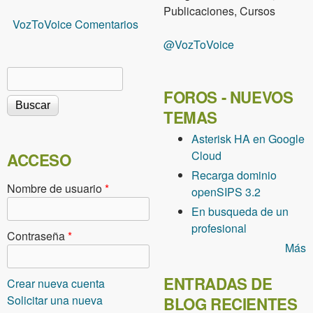
Publicaciones, Cursos
VozToVoice Comentarios
@VozToVoice
Buscar
Formulario de búsqueda
FOROS - NUEVOS
TEMAS
Asterisk HA en Google
Cloud
ACCESO
Recarga dominio
Nombre de usuario
*
openSIPS 3.2
En busqueda de un
profesional
Contraseña
*
Más
ENTRADAS DE
Crear nueva cuenta
Solicitar una nueva
BLOG RECIENTES