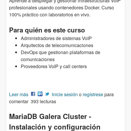
Aprende a desplegar y gestionar infraestructuras VoIP
profesionales usando contenedores Docker. Curso
100% práctico con laboratorios en vivo.
Para quién es este curso
Administradores de sistemas VoIP
Arquitectos de telecomunicaciones
DevOps que gestionan plataformas de
comunicaciones
Proveedores VoIP y call centers
Leer más
sobre VideoCurso: Kamailio, RTPEngine y
Inicie sesión
o
regístrese
para
comentar
Asterisk containerizados + HA
393 lecturas
MariaDB Galera Cluster -
Instalación y configuración