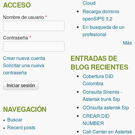
Cloud
ACCESO
Recarga dominio
Nombre de usuario
*
openSIPS 3.2
En busqueda de un
profesional
Contraseña
*
Más
ENTRADAS DE
Crear nueva cuenta
Solicitar una nueva
BLOG RECIENTES
contraseña
Cobertura DID
Colombia
Consulta Siremis -
Asterisk trunk Sip
COnsulta asterisk Sip
NAVEGACIÓN
CREAR DID
Buscar
NUMBER
Recent posts
Call Center en Asterisk