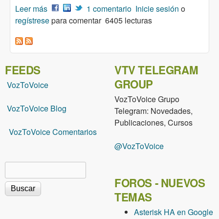
Leer más
sobre Dahdi-tools y libmad
1 comentario
Inicie sesión
o
regístrese
para comentar
6405 lecturas
FEEDS
VTV TELEGRAM
GROUP
VozToVoice
VozToVoice Grupo
VozToVoice Blog
Telegram: Novedades,
Publicaciones, Cursos
VozToVoice Comentarios
@VozToVoice
Buscar
Formulario de búsqueda
FOROS - NUEVOS
TEMAS
Asterisk HA en Google