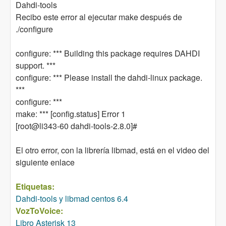
Dahdi-tools
Recibo este error al ejecutar make después de
./configure
configure: *** Building this package requires DAHDI
support. ***
configure: *** Please install the dahdi-linux package.
***
configure: ***
make: *** [config.status] Error 1
[root@li343-60 dahdi-tools-2.8.0]#
El otro error, con la librería libmad, está en el video del
siguiente enlace
Etiquetas:
Dahdi-tools y libmad centos 6.4
VozToVoice:
Libro Asterisk 13