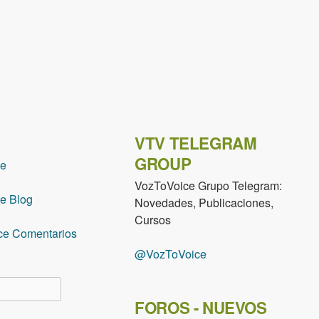
VTV TELEGRAM
GROUP
ce
VozToVoice Grupo Telegram:
e Blog
Novedades, Publicaciones,
Cursos
ce Comentarios
@VozToVoice
lario de búsqueda
FOROS - NUEVOS