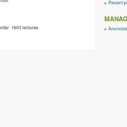
inux.
Recent p
MANAG
 CentOS 8 recargado
ntar
1603 lecturas
Anuncio