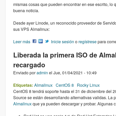
mismas cosas que pueden encontrar en ese escrito, lo qu
buena noticia.
Desde ayer Linode, un reconocido proveedor de Servidor
sus VPS Almalinux:
Leer más
sobre Linode ya soporta Almalinux 8
Inicie sesión
o
regístrese
para come
Liberada la primera ISO de Alma
recargado
Enviado por
admin
el
Jue, 01/04/2021 - 10:49
Etiquetas:
Almalinux
CentOS 8
Rocky Linux
CentOS 8 tendrá soporte hasta el 31 de diciembre del 
Source se están desarrollando alternativas validas. La 
Almalinux
que ya pueden descargar y probar. Algunas car