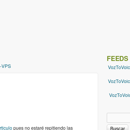
Pasar al contenido principal
FEEDS
-
VPS
VozToVoi
VozToVoic
VozToVoi
Buscar
Formu
rticulo
pues no estaré repitiendo las