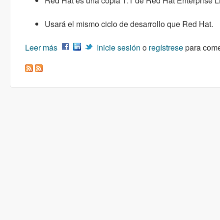
Red Hat es una copia 1:1 de Red Hat Enterprise L
Usará el mismo ciclo de desarrollo que Red Hat.
Leer más
sobre Liberada la primera ISO de Almalinux –
Inicie sesión
o
regístrese
para come