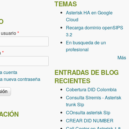
TEMAS
Asterisk HA en Google
Cloud
O
Recarga dominio openSIPS
 usuario
*
3.2
En busqueda de un
profesional
a
*
Más
ENTRADAS DE BLOG
a cuenta
una nueva contraseña
RECIENTES
Cobertura DID Colombia
Consulta Siremis - Asterisk
trunk Sip
COnsulta asterisk Sip
ACIÓN
CREAR DID NUMBER
Call Center en Asterisk 1.8