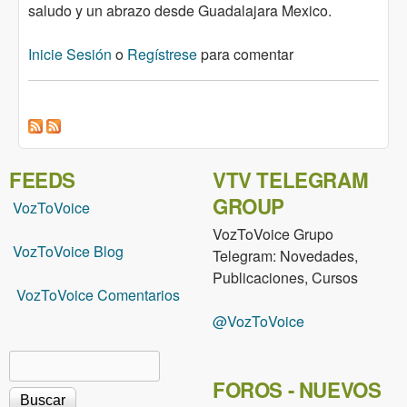
saludo y un abrazo desde Guadalajara Mexico.
Inicie Sesión
o
Regístrese
para comentar
FEEDS
VTV TELEGRAM
GROUP
VozToVoice
VozToVoice Grupo
VozToVoice Blog
Telegram: Novedades,
Publicaciones, Cursos
VozToVoice Comentarios
@VozToVoice
Buscar
Formulario de búsqueda
FOROS - NUEVOS