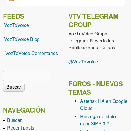
FEEDS
VTV TELEGRAM
GROUP
VozToVoice
VozToVoice Grupo
VozToVoice Blog
Telegram: Novedades,
Publicaciones, Cursos
VozToVoice Comentarios
@VozToVoice
Buscar
Formulario de búsqueda
FOROS - NUEVOS
TEMAS
Asterisk HA en Google
Cloud
NAVEGACIÓN
Recarga dominio
Buscar
openSIPS 3.2
Recent posts