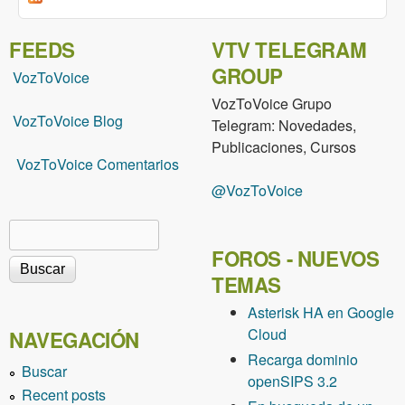
FEEDS
VTV TELEGRAM
GROUP
VozToVoice
VozToVoice Grupo
VozToVoice Blog
Telegram: Novedades,
Publicaciones, Cursos
VozToVoice Comentarios
@VozToVoice
Buscar
Formulario de búsqueda
FOROS - NUEVOS
TEMAS
Asterisk HA en Google
Cloud
NAVEGACIÓN
Recarga dominio
Buscar
openSIPS 3.2
Recent posts