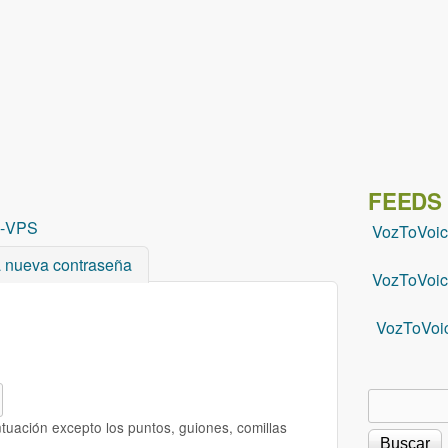
Pasar al contenido principal
FEEDS
-
VPS
VozToVoi
a nueva contraseña
VozToVoic
VozToVoi
Buscar
Formu
tuación excepto los puntos, guiones, comillas