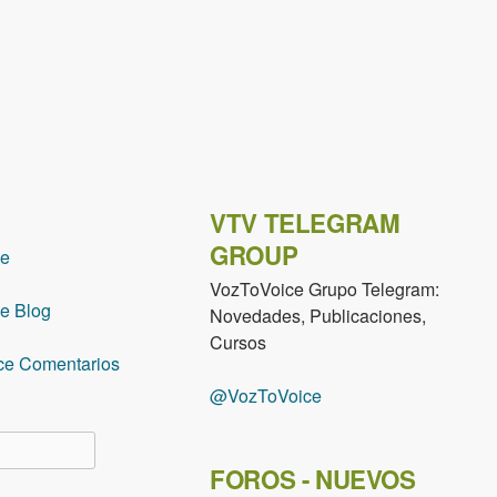
VTV TELEGRAM
GROUP
ce
VozToVoice Grupo Telegram:
e Blog
Novedades, Publicaciones,
Cursos
ce Comentarios
@VozToVoice
lario de búsqueda
FOROS - NUEVOS