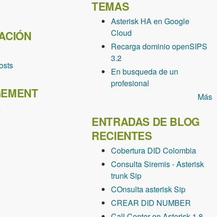
TEMAS
Asterisk HA en Google
Cloud
ACIÓN
Recarga dominio openSIPS
3.2
osts
En busqueda de un
profesional
EMENT
Más
s
ENTRADAS DE BLOG
RECIENTES
Cobertura DID Colombia
Consulta Siremis - Asterisk
trunk Sip
COnsulta asterisk Sip
CREAR DID NUMBER
Call Center en Asterisk 1.8