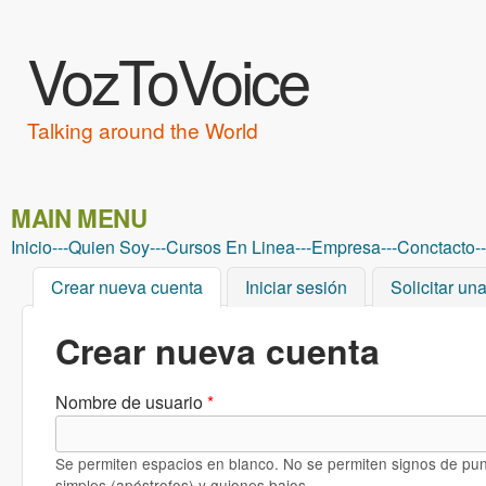
VozToVoice
Talking around the World
MAIN MENU
Inicio
---
Quien Soy
---
Cursos En Linea
---
Empresa
---
Conctacto
--
Crear nueva cuenta
(solapa activa)
Iniciar sesión
Solicitar un
Crear nueva cuenta
Nombre de usuario
*
Se permiten espacios en blanco. No se permiten signos de pun
simples (apóstrofos) y guiones bajos,