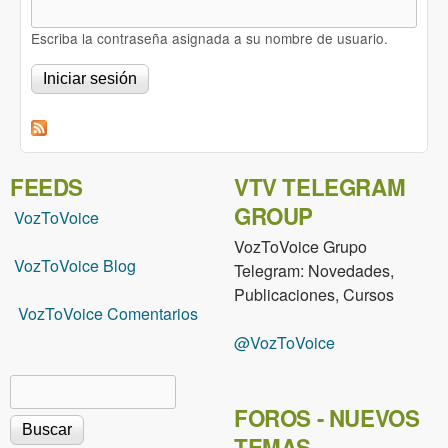
Escriba la contraseña asignada a su nombre de usuario.
FEEDS
VTV TELEGRAM
GROUP
VozToVoice
VozToVoice Grupo
VozToVoice Blog
Telegram: Novedades,
Publicaciones, Cursos
VozToVoice Comentarios
@VozToVoice
Buscar
Formulario de búsqueda
FOROS - NUEVOS
TEMAS