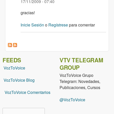
17/11/2009 - 07:40
gracias!
Inicie Sesión
o
Regístrese
para comentar
FEEDS
VTV TELEGRAM
GROUP
VozToVoice
VozToVoice Grupo
VozToVoice Blog
Telegram: Novedades,
Publicaciones, Cursos
VozToVoice Comentarios
@VozToVoice
Buscar
Formulario de búsqueda