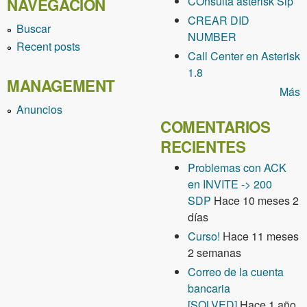
COnsulta asterisk Sip
NAVEGACIÓN
CREAR DID
Buscar
NUMBER
Recent posts
Call Center en Asterisk
1.8
MANAGEMENT
Más
Anuncios
COMENTARIOS
RECIENTES
Problemas con ACK
en INVITE -> 200
SDP
Hace 10 meses 2
días
Curso!
Hace 11 meses
2 semanas
Correo de la cuenta
bancaria
[SOLVED]
Hace 1 año