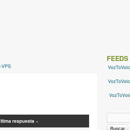
Pasar al contenido principal
FEEDS
-
VPS
VozToVoi
VozToVoic
VozToVoi
Buscar
Formu
ltima respuesta