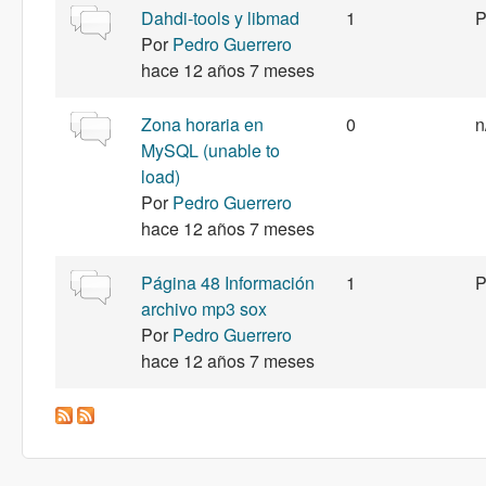
Discusión normal
Dahdi-tools y libmad
1
P
Por
Pedro Guerrero
hace 12 años 7 meses
Discusión normal
Zona horaria en
0
n
MySQL (unable to
load)
Por
Pedro Guerrero
hace 12 años 7 meses
Discusión normal
Página 48 Información
1
P
archivo mp3 sox
Por
Pedro Guerrero
hace 12 años 7 meses