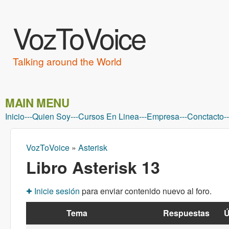
VozToVoice
Talking around the World
MAIN MENU
Inicio
---
Quien Soy
---
Cursos En Linea
---
Empresa
---
Conctacto
--
VozToVoice
»
Asterisk
Usted está aquí
Libro Asterisk 13
Inicie sesión
para enviar contenido nuevo al foro.
Tema
Respuestas
Ú