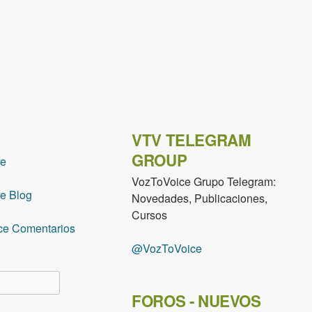
VTV TELEGRAM
GROUP
ce
VozToVoice Grupo Telegram:
e Blog
Novedades, Publicaciones,
Cursos
ce Comentarios
@VozToVoice
lario de búsqueda
FOROS - NUEVOS