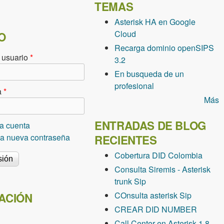
TEMAS
Asterisk HA en Google
Cloud
O
Recarga dominio openSIPS
 usuario
*
3.2
En busqueda de un
profesional
a
*
Más
ENTRADAS DE BLOG
a cuenta
una nueva contraseña
RECIENTES
Cobertura DID Colombia
Consulta Siremis - Asterisk
trunk Sip
COnsulta asterisk Sip
ACIÓN
CREAR DID NUMBER
Call Center en Asterisk 1.8