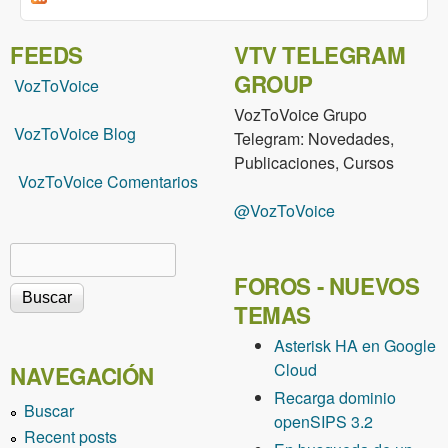
FEEDS
VTV TELEGRAM
GROUP
VozToVoice
VozToVoice Grupo
VozToVoice Blog
Telegram: Novedades,
Publicaciones, Cursos
VozToVoice Comentarios
@VozToVoice
Buscar
Formulario de búsqueda
FOROS - NUEVOS
TEMAS
Asterisk HA en Google
Cloud
NAVEGACIÓN
Recarga dominio
Buscar
openSIPS 3.2
Recent posts