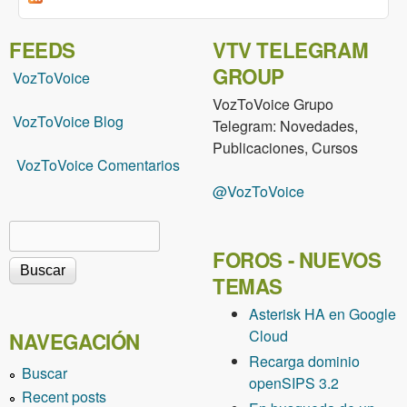
FEEDS
VTV TELEGRAM
GROUP
VozToVoice
VozToVoice Grupo
VozToVoice Blog
Telegram: Novedades,
Publicaciones, Cursos
VozToVoice Comentarios
@VozToVoice
Buscar
Formulario de búsqueda
FOROS - NUEVOS
TEMAS
Asterisk HA en Google
Cloud
NAVEGACIÓN
Recarga dominio
Buscar
openSIPS 3.2
Recent posts