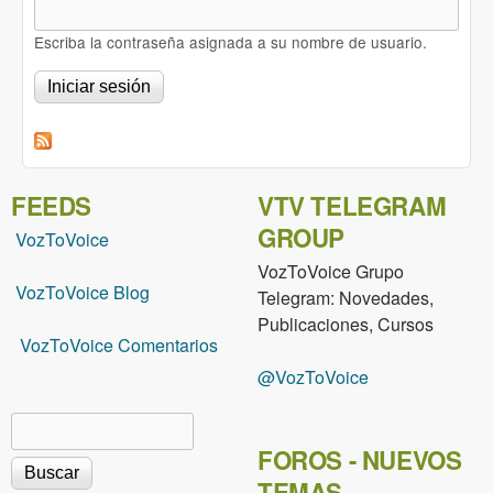
Escriba la contraseña asignada a su nombre de usuario.
FEEDS
VTV TELEGRAM
GROUP
VozToVoice
VozToVoice Grupo
VozToVoice Blog
Telegram: Novedades,
Publicaciones, Cursos
VozToVoice Comentarios
@VozToVoice
Buscar
Formulario de búsqueda
FOROS - NUEVOS
TEMAS