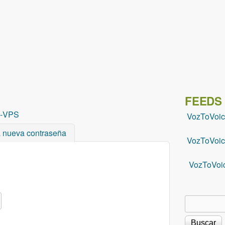
Pasar al contenido principal
FEEDS
-
VPS
VozToVoi
a nueva contraseña
VozToVoic
VozToVoi
Buscar
Formu