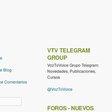
VTV TELEGRAM
GROUP
ce
VozToVoice Grupo Telegram:
e Blog
Novedades, Publicaciones,
Cursos
ce Comentarios
@VozToVoice
lario de búsqueda
FOROS - NUEVOS