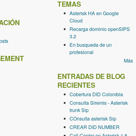
TEMAS
Asterisk HA en Google
Cloud
ACIÓN
Recarga dominio openSIPS
3.2
osts
En busqueda de un
profesional
EMENT
Más
s
ENTRADAS DE BLOG
RECIENTES
Cobertura DID Colombia
Consulta Siremis - Asterisk
trunk Sip
COnsulta asterisk Sip
CREAR DID NUMBER
Call Center en Asterisk 1.8