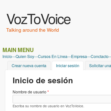
VozToVoice
Talking around the World
MAIN MENU
Inicio
---
Quien Soy
---
Cursos En Linea
---
Empresa
---
Conctacto
--
Crear nueva cuenta
Iniciar sesión
(solapa activa)
Solicitar un
Inicio de sesión
Nombre de usuario
*
Escriba su nombre de usuario en VozToVoice.