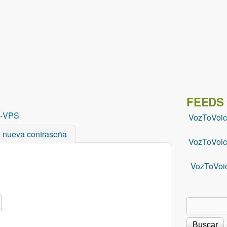
Pasar al contenido principal
FEEDS
-
VPS
VozToVoi
a nueva contraseña
VozToVoic
VozToVoi
Buscar
Formu