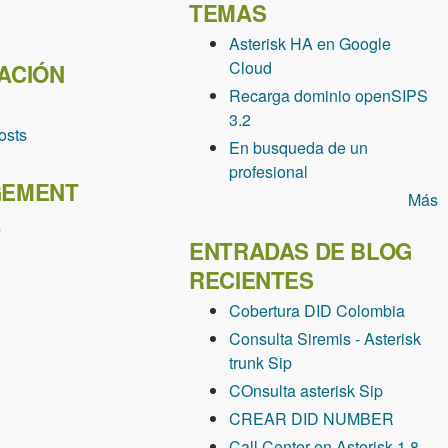
TEMAS
Asterisk HA en Google
Cloud
ACIÓN
Recarga dominio openSIPS
3.2
osts
En busqueda de un
profesional
EMENT
Más
s
ENTRADAS DE BLOG
RECIENTES
Cobertura DID Colombia
Consulta Siremis - Asterisk
trunk Sip
COnsulta asterisk Sip
CREAR DID NUMBER
Call Center en Asterisk 1.8