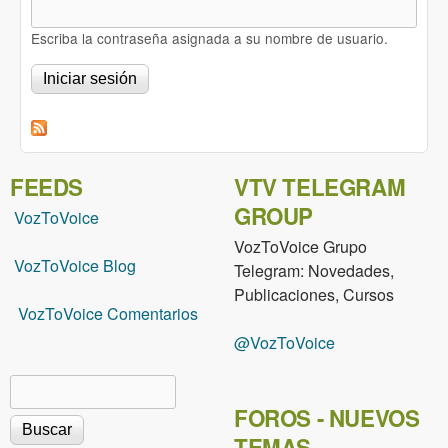
Escriba la contraseña asignada a su nombre de usuario.
FEEDS
VTV TELEGRAM
GROUP
VozToVoice
VozToVoice Grupo
VozToVoice Blog
Telegram: Novedades,
Publicaciones, Cursos
VozToVoice Comentarios
@VozToVoice
Buscar
Formulario de búsqueda
FOROS - NUEVOS
TEMAS