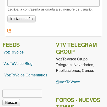
Escriba la contraseña asignada a su nombre de usuario.
FEEDS
VTV TELEGRAM
GROUP
VozToVoice
VozToVoice Grupo
VozToVoice Blog
Telegram: Novedades,
Publicaciones, Cursos
VozToVoice Comentarios
@VozToVoice
Buscar
Formulario de búsqueda
FOROS - NUEVOS
TEMAS