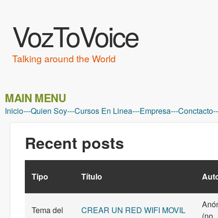
VozToVoice
Talking around the World
MAIN MENU
Inicio
---
Quien Soy
---
Cursos En Linea
---
Empresa
---
Conctacto
--
Recent posts
Tipo
Título
Aut
Anó
Tema del
CREAR UN RED WIFI MOVIL
(no