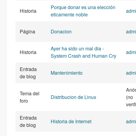
Porque donar es una elección
Historia
adm
eticamente noble
Página
Donacion
adm
Ayer ha sido un mal dia -
Historia
adm
System Crash and Human Cry
Entrada
Mantenimiento
adm
de blog
Anó
Tema del
Distribucion de Linux
(no
foro
veri
Entrada
Historia de Internet
adm
de blog