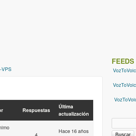
Pasar al contenido principal
FEEDS
-
VPS
VozToVoi
VozToVoic
VozToVoi
Última
or
Respuestas
actualización
Buscar
Formu
nimo
Hace 16 años
4