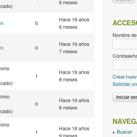
6 meses
ficado)
Hace 16 años
ACCES
in
0
6 meses
Nombre de
Hace 16 años
in
0
7 meses
Contraseñ
nimo
Hace 16 años
1
Crear nuev
8 meses
ficado)
Solicitar 
nimo
Hace 16 años
0
8 meses
ficado)
NAVEG
nimo
Hace 16 años
Buscar
1
9 meses