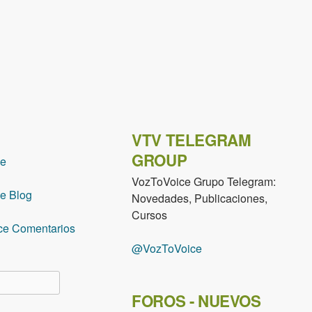
VTV TELEGRAM
GROUP
ce
VozToVoice Grupo Telegram:
e Blog
Novedades, Publicaciones,
Cursos
ce Comentarios
@VozToVoice
lario de búsqueda
FOROS - NUEVOS