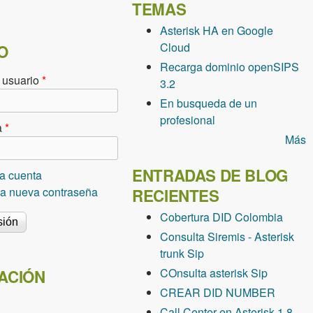
TEMAS
Asterisk HA en Google
Cloud
O
Recarga dominio openSIPS
 usuario
*
3.2
En busqueda de un
profesional
a
*
Más
ENTRADAS DE BLOG
a cuenta
una nueva contraseña
RECIENTES
Cobertura DID Colombia
Consulta Siremis - Asterisk
trunk Sip
COnsulta asterisk Sip
ACIÓN
CREAR DID NUMBER
Call Center en Asterisk 1.8