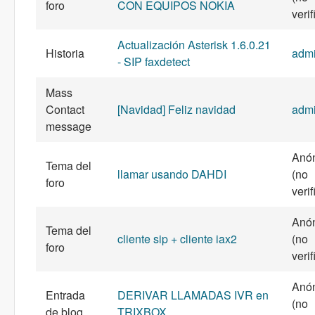
foro
CON EQUIPOS NOKIA
veri
Actualización Asterisk 1.6.0.21
Historia
adm
- SIP faxdetect
Mass
Contact
[Navidad] Feliz navidad
adm
message
Anó
Tema del
llamar usando DAHDI
(no
foro
veri
Anó
Tema del
cliente sip + cliente iax2
(no
foro
veri
Anó
Entrada
DERIVAR LLAMADAS IVR en
(no
de blog
TRIXBOX