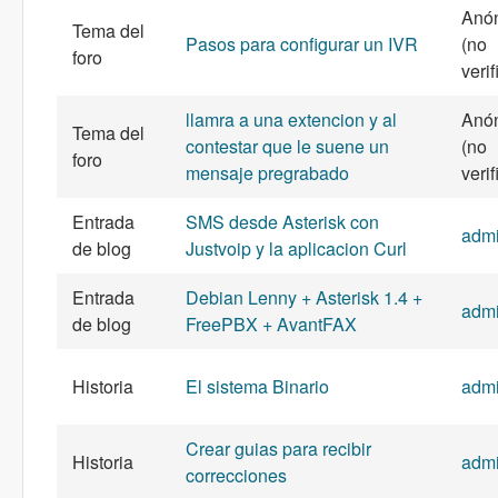
Anó
Tema del
Pasos para configurar un IVR
(no
foro
veri
llamra a una extencion y al
Anó
Tema del
contestar que le suene un
(no
foro
mensaje pregrabado
veri
Entrada
SMS desde Asterisk con
adm
de blog
Justvoip y la aplicacion Curl
Entrada
Debian Lenny + Asterisk 1.4 +
adm
de blog
FreePBX + AvantFAX
Historia
El sistema Binario
adm
Crear guias para recibir
Historia
adm
correcciones