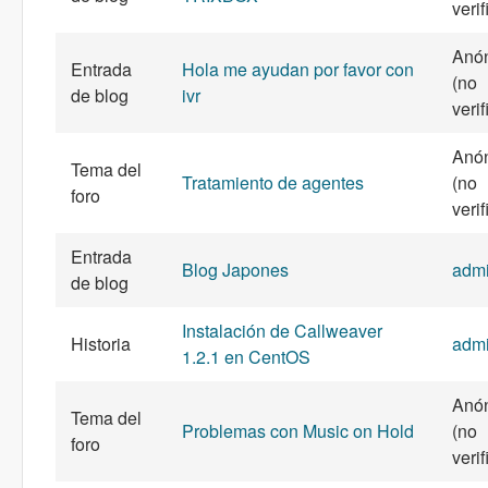
veri
Anó
Entrada
Hola me ayudan por favor con
(no
de blog
ivr
veri
Anó
Tema del
Tratamiento de agentes
(no
foro
veri
Entrada
Blog Japones
adm
de blog
Instalación de Callweaver
Historia
adm
1.2.1 en CentOS
Anó
Tema del
Problemas con Music on Hold
(no
foro
veri