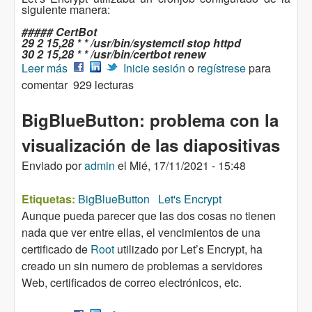
siguiente manera:
##### CertBot
29 2 15,28 * * /usr/bin/systemctl stop httpd
30 2 15,28 * * /usr/bin/certbot renew
Leer más
sobre Renovar los certificados de Let’s Encrypt
Inicie sesión
o
regístrese
para
comentar
utilizando un Temporizador systemd
929 lecturas
BigBlueButton: problema con la
visualización de las diapositivas
Enviado por
admin
el
Mié, 17/11/2021 - 15:48
Etiquetas:
BigBlueButton
Let's Encrypt
Aunque pueda parecer que las dos cosas no tienen
nada que ver entre ellas, el vencimientos de una
certificado de
Root
utilizado por Let’s Encrypt, ha
creado un sin numero de problemas a servidores
Web, certificados de correo electrónicos, etc.