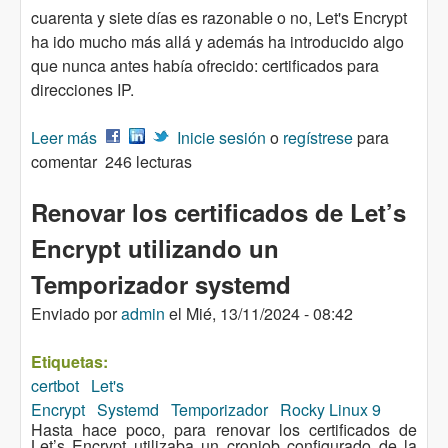
cuarenta y siete días es razonable o no, Let's Encrypt
ha ido mucho más allá y además ha introducido algo
que nunca antes había ofrecido: certificados para
direcciones IP.
Leer más
sobre Certificados de Seis Días de Let's Encrypt
Inicie sesión
o
regístrese
para
comentar
246 lecturas
Renovar los certificados de Let’s
Encrypt utilizando un
Temporizador systemd
Enviado por
admin
el
Mié, 13/11/2024 - 08:42
Etiquetas:
certbot
Let's
Encrypt
Systemd
Temporizador
Rocky Linux 9
Hasta hace poco, para renovar los certificados de
Let’s Encrypt utilizaba un cronjob configurado de la