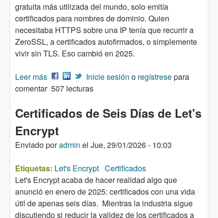
gratuita más utilizada del mundo, solo emitía
certificados para nombres de dominio. Quien
necesitaba HTTPS sobre una IP tenía que recurrir a
ZeroSSL, a certificados autofirmados, o simplemente
vivir sin TLS. Eso cambió en 2025.
Leer más
sobre Let's Encrypt ahora emite certificados para
Inicie sesión
o
regístrese
para
comentar
direcciones IP
507 lecturas
Certificados de Seis Días de Let's
Encrypt
Enviado por
admin
el
Jue, 29/01/2026 - 10:03
Etiquetas:
Let's Encrypt
Certificados
Let's Encrypt acaba de hacer realidad algo que
anunció en enero de 2025: certificados con una vida
útil de apenas seis días. Mientras la industria sigue
discutiendo si reducir la validez de los certificados a