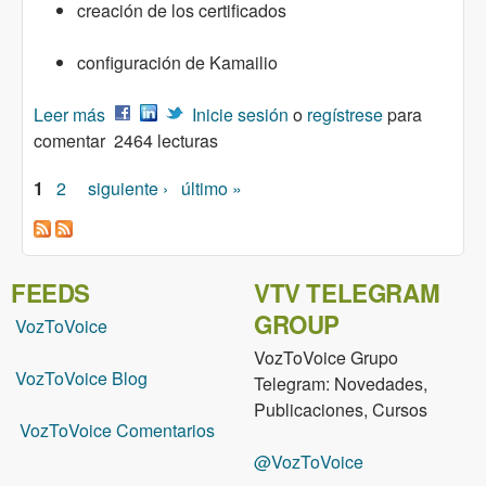
creación de los certificados
configuración de Kamailio
Leer más
sobre Kamailio 5.1.X y el cifrado de la
Inicie sesión
o
regístrese
para
comentar
señalización SIP en CentOS 7.X
2464 lecturas
1
2
siguiente ›
último »
Páginas
FEEDS
VTV TELEGRAM
GROUP
VozToVoice
VozToVoice Grupo
VozToVoice Blog
Telegram: Novedades,
Publicaciones, Cursos
VozToVoice Comentarios
@VozToVoice