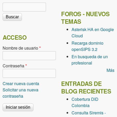
Buscar
Formulario de búsqueda
FOROS - NUEVOS
TEMAS
Asterisk HA en Google
Cloud
ACCESO
Recarga dominio
Nombre de usuario
*
openSIPS 3.2
En busqueda de un
profesional
Contraseña
*
Más
ENTRADAS DE
Crear nueva cuenta
Solicitar una nueva
BLOG RECIENTES
contraseña
Cobertura DID
Colombia
Consulta Siremis -