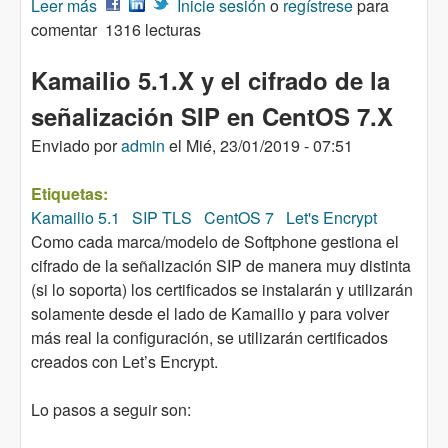
Leer más
sobre BigBlueButton: problema con la
Inicie sesión
o
regístrese
para
comentar
visualización de las diapositivas
1316 lecturas
Kamailio 5.1.X y el cifrado de la
señalización SIP en CentOS 7.X
Enviado por
admin
el
Mié, 23/01/2019 - 07:51
Etiquetas:
Kamailio 5.1
SIP TLS
CentOS 7
Let's Encrypt
Como cada marca/modelo de Softphone gestiona el
cifrado de la señalización SIP de manera muy distinta
(si lo soporta) los certificados se instalarán y utilizarán
solamente desde el lado de Kamailio y para volver
más real la configuración, se utilizarán certificados
creados con Let’s Encrypt.
Lo pasos a seguir son: