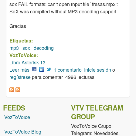
sox FAIL formats: can't open input file `fresas.mp3':
SoX was compiled without MP3 decoding support
Gracias
Etiquetas:
mp3
sox
decoding
VozToVoice:
Libro Asterisk 13
Leer más
sobre Página 48 Información archivo mp3 sox
1 comentario
Inicie sesión
o
regístrese
para comentar
4996 lecturas
FEEDS
VTV TELEGRAM
GROUP
VozToVoice
VozToVoice Grupo
VozToVoice Blog
Telegram: Novedades,