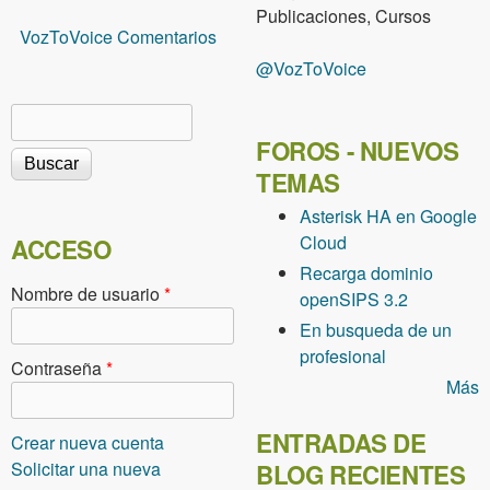
Publicaciones, Cursos
VozToVoice Comentarios
@VozToVoice
Buscar
Formulario de búsqueda
FOROS - NUEVOS
TEMAS
Asterisk HA en Google
Cloud
ACCESO
Recarga dominio
Nombre de usuario
*
openSIPS 3.2
En busqueda de un
profesional
Contraseña
*
Más
ENTRADAS DE
Crear nueva cuenta
Solicitar una nueva
BLOG RECIENTES