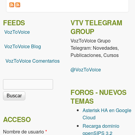
FEEDS
VTV TELEGRAM
GROUP
VozToVoice
VozToVoice Grupo
VozToVoice Blog
Telegram: Novedades,
Publicaciones, Cursos
VozToVoice Comentarios
@VozToVoice
Buscar
Formulario de búsqueda
FOROS - NUEVOS
TEMAS
Asterisk HA en Google
Cloud
ACCESO
Recarga dominio
Nombre de usuario
*
openSIPS 3.2