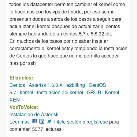
todos los datacenter permiten cambiar el kernel como
lo hacemos con los vps de linode, por eso se me
presentan dudas a serca de los pasos a seguir para
actualizar el kernel despues de actualizar el centos
siempre hablando de un centos 5.7 o 5.8 32 bit.
En muchos de los casos por no saber instalar
correctamente el kernel estoy rompiendo la instalación
de Centos lo que hace que no me permita acceder
mas por ssh
Etiquetas:
Centos
Asterisk 1.6.0.X
a2billing
CentOS
5.7
kernel
instalacion del kernel
GRUB
Kernel-
XEN
VozToVoice:
Instalacion de Asterisk
Leer más
sobre Que Kernel usar - segun el tipo de server
Inicie sesión
o
regístrese
para
comentar
5377 lecturas