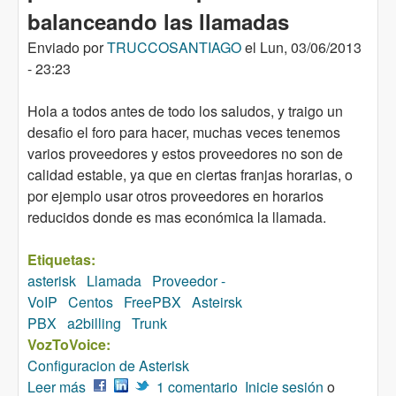
balanceando las llamadas
Enviado por
TRUCCOSANTIAGO
el
Lun, 03/06/2013
- 23:23
Hola a todos antes de todo los saludos, y traigo un
desafio el foro para hacer, muchas veces tenemos
varios proveedores y estos proveedores no son de
calidad estable, ya que en ciertas franjas horarias, o
por ejemplo usar otros proveedores en horarios
reducidos donde es mas económica la llamada.
Etiquetas:
asterisk
Llamada
Proveedor -
VoIP
Centos
FreePBX
Asteirsk
PBX
a2billing
Trunk
VozToVoice:
Configuracion de Asterisk
Leer más
sobre configurar Trunk por porcentaje, para usar
1 comentario
Inicie sesión
o