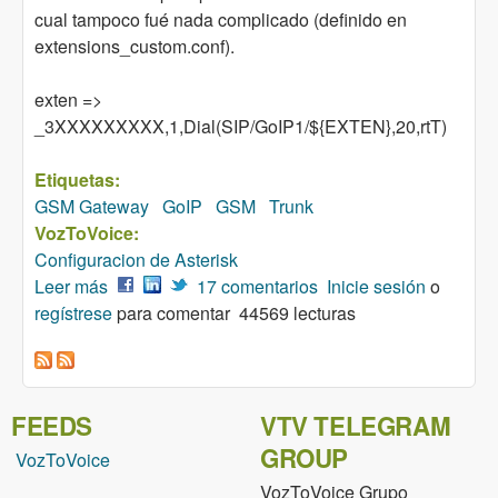
cual tampoco fué nada complicado (definido en
extensions_custom.conf).
exten =>
_3XXXXXXXXX,1,Dial(SIP/GoIP1/${EXTEN},20,rtT)
Etiquetas:
GSM Gateway
GoIP
GSM
Trunk
VozToVoice:
Configuracion de Asterisk
Leer más
sobre Configuración GoIP8 GSM Gateway como
17 comentarios
Inicie sesión
o
regístrese
Troncal
para comentar
44569 lecturas
FEEDS
VTV TELEGRAM
GROUP
VozToVoice
VozToVoice Grupo