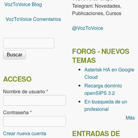
VozToVoice Blog
Telegram: Novedades,
Publicaciones, Cursos
VozToVoice Comentarios
@VozToVoice
Buscar
Formulario de búsqueda
FOROS - NUEVOS
TEMAS
Asterisk HA en Google
Cloud
ACCESO
Recarga dominio
Nombre de usuario
*
openSIPS 3.2
En busqueda de un
profesional
Contraseña
*
Más
ENTRADAS DE
Crear nueva cuenta