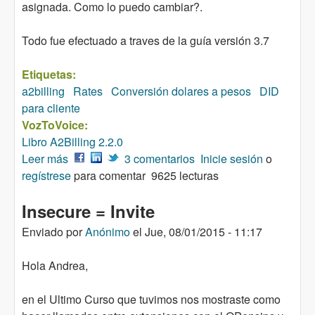
asignada. Como lo puedo cambiar?.
Todo fue efectuado a traves de la guía versión 3.7
Etiquetas:
a2billing
Rates
Conversión dolares a pesos
DID
para cliente
VozToVoice:
Libro A2Billing 2.2.0
Leer más
sobre Problema de conversión de Dolares a
3 comentarios
Inicie sesión
o
regístrese
Pesos y asignación de DID a cliente
para comentar
9625 lecturas
Insecure = Invite
Enviado por
Anónimo
el
Jue, 08/01/2015 - 11:17
Hola Andrea,
en el Ultimo Curso que tuvimos nos mostraste como