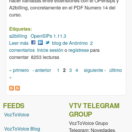
hacer llamadas entre extensiones con el OPensips y
A2billing, concretamente en el PDF Numero 14 del
curso.
Etiquetas:
a2billing
OpenSIPs 1.11.3
Leer más
sobre Insecure = Invite
blog de Anónimo
2
comentarios
Inicie sesión
o
regístrese
para
comentar
8253 lecturas
« primero
‹ anterior
1
2
3
4
siguiente ›
último
Páginas
»
FEEDS
VTV TELEGRAM
GROUP
VozToVoice
VozToVoice Grupo
VozToVoice Blog
Telegram: Novedades,