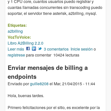
y 1 CPU core, cuantos usuarios puedo registrar y
cuantas llamadas concurrentes sin transcoding puedo
soportar, el servidor tiene asterisk, a2billing, mysql.
Etiquetas:
a2billing
VozToVoice:
Libro A2Billing 2.2.0
Leer más
sobre Capacidad usuarios y llamadas
3 comentarios
Inicie sesión
o
regístrese
concurrentes
para comentar
10424 lecturas
Enviar mensajes de billing a
endpoints
Enviado por
guille8208
el
Mar, 21/04/2015 - 11:44
Hola, buenas tardes.
Primero felicitaciones por el sitio, es excelente por la