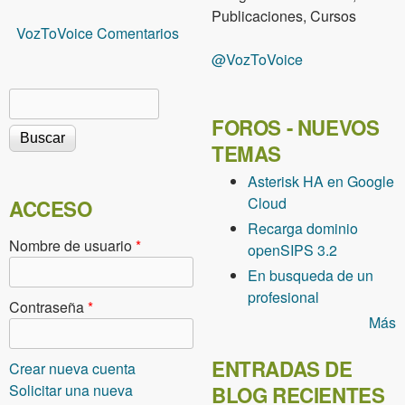
Publicaciones, Cursos
VozToVoice Comentarios
@VozToVoice
Buscar
Formulario de búsqueda
FOROS - NUEVOS
TEMAS
Asterisk HA en Google
Cloud
ACCESO
Recarga dominio
Nombre de usuario
*
openSIPS 3.2
En busqueda de un
profesional
Contraseña
*
Más
ENTRADAS DE
Crear nueva cuenta
Solicitar una nueva
BLOG RECIENTES