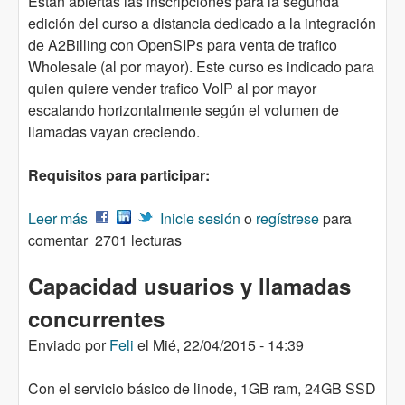
Están abiertas las inscripciones para la segunda
edición del curso a distancia dedicado a la integración
de A2Billing con OpenSIPs para venta de trafico
Wholesale (al por mayor). Este curso es indicado para
quien quiere vender trafico VoIP al por mayor
escalando horizontalmente según el volumen de
llamadas vayan creciendo.
Requisitos para participar:
Leer más
sobre Curso a distancia: Integración de A2Billing
Inicie sesión
o
regístrese
para
comentar
con OpenSIPs - Trafico Wholesale - Segunda
2701 lecturas
edición
Capacidad usuarios y llamadas
concurrentes
Enviado por
Feli
el
Mié, 22/04/2015 - 14:39
Con el servicio básico de linode, 1GB ram, 24GB SSD