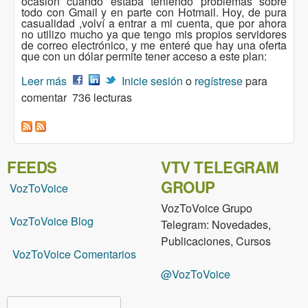
ocasión cuando estaba teniendo problemas sobre
todo con Gmail y en parte con Hotmail. Hoy, de pura
casualidad ,volví a entrar a mi cuenta, que por ahora
no utilizo mucho ya que tengo mis propios servidores
de correo electrónico, y me enteré que hay una oferta
que con un dólar permite tener acceso a este plan:
Leer más
sobre ProtonMail – El salva vida de su privacidad
Inicie sesión
o
regístrese
para
comentar
736 lecturas
FEEDS
VTV TELEGRAM
GROUP
VozToVoice
VozToVoice Grupo
VozToVoice Blog
Telegram: Novedades,
Publicaciones, Cursos
VozToVoice Comentarios
@VozToVoice
Buscar