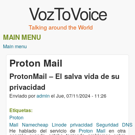
VozToVoice
Pasar al contenido principal
Talking around the World
MAIN MENU
Main menu
Proton Mail
ProtonMail – El salva vida de su
privacidad
Enviado por
admin
el
Jue, 07/11/2024 - 11:26
Etiquetas:
Proton
Mail
Namecheap
Linode
privacidad
Seguridad
DNS
He hablado del servicio de
Proton Mail
en otra