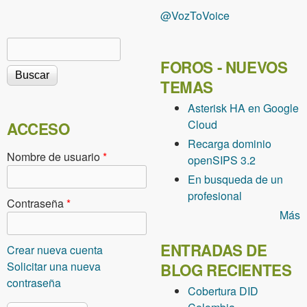
@VozToVoice
Buscar
Formulario de búsqueda
FOROS - NUEVOS
TEMAS
Asterisk HA en Google
Cloud
ACCESO
Recarga dominio
Nombre de usuario
*
openSIPS 3.2
En busqueda de un
profesional
Contraseña
*
Más
ENTRADAS DE
Crear nueva cuenta
Solicitar una nueva
BLOG RECIENTES
contraseña
Cobertura DID