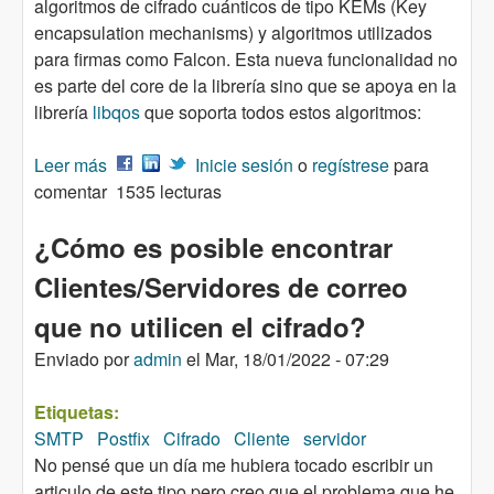
algoritmos de cifrado cuánticos de tipo KEMs (Key
encapsulation mechanisms) y algoritmos utilizados
para firmas como Falcon. Esta nueva funcionalidad no
es parte del core de la librería sino que se apoya en la
librería
libqos
que soporta todos estos algoritmos:
Leer más
sobre La librería WolfSSL soportará algoritmos
Inicie sesión
o
regístrese
para
comentar
de cifrado cuánticos desde la próxima versión
1535 lecturas
5.1.0
¿Cómo es posible encontrar
Clientes/Servidores de correo
que no utilicen el cifrado?
Enviado por
admin
el
Mar, 18/01/2022 - 07:29
Etiquetas:
SMTP
Postfix
Cifrado
Cliente
servidor
No pensé que un día me hubiera tocado escribir un
articulo de este tipo pero creo que el problema que he