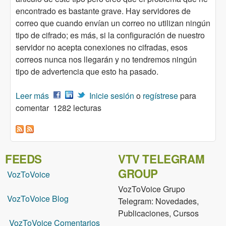
encontrado es bastante grave. Hay servidores de
correo que cuando envían un correo no utilizan ningún
tipo de cifrado; es más, si la configuración de nuestro
servidor no acepta conexiones no cifradas, esos
correos nunca nos llegarán y no tendremos ningún
tipo de advertencia que esto ha pasado.
Leer más
sobre ¿Cómo es posible encontrar
Inicie sesión
o
regístrese
para
comentar
Clientes/Servidores de correo que no utilicen el
1282 lecturas
cifrado?
FEEDS
VTV TELEGRAM
GROUP
VozToVoice
VozToVoice Grupo
VozToVoice Blog
Telegram: Novedades,
Publicaciones, Cursos
VozToVoice Comentarios