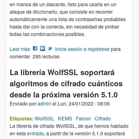
en manos de un atacante, listo para usarla en un
ataque de diccionario, que consiste en recorrer
automáticamente una lista de contraseñas probables
hasta dar con la correcta, sin necesidad de probar
todas las combinaciones posibles.
Leer más
sobre Las contraseñas generadas por IA son un
Inicie sesión
o
regístrese
para
comentar
riesgo de seguridad
295 lecturas
La librería WolfSSL soportará
algoritmos de cifrado cuánticos
desde la próxima versión 5.1.0
Enviado por
admin
el
Lun, 24/01/2022 - 08:06
Etiquetas:
WolfSSL
KEMS
Falcon
Cifrado
La librería de cifrado WolfSSL, de que hemos hablado
en esta
entrada
, a partir de la versión 5.1.0 soportará