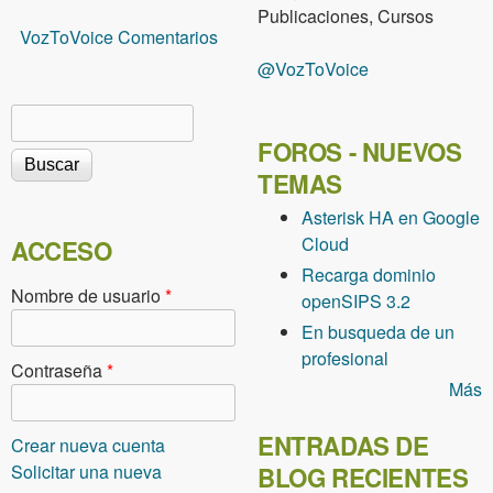
Publicaciones, Cursos
VozToVoice Comentarios
@VozToVoice
Buscar
Formulario de búsqueda
FOROS - NUEVOS
TEMAS
Asterisk HA en Google
Cloud
ACCESO
Recarga dominio
Nombre de usuario
*
openSIPS 3.2
En busqueda de un
profesional
Contraseña
*
Más
ENTRADAS DE
Crear nueva cuenta
Solicitar una nueva
BLOG RECIENTES