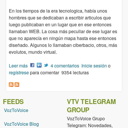
En los tiempos de la era tecnologica, había unos
hombres que se dedicaban a escribir articulos que
luego publicaban en un lugar que en ese entonces
llamaban WEB. La cosa más peculiar de ese lugar es
que no aparecía en ningún mapa hasta ese entonces
diseñado. Algunos lo llamaban ciberbacio, otros, más
evolutos, mundo virtual.
Leer más
sobre Porque donar es una elección eticamente
4 comentarios
Inicie sesión
o
regístrese
noble
para comentar
9354 lecturas
FEEDS
VTV TELEGRAM
GROUP
VozToVoice
VozToVoice Grupo
VozToVoice Blog
Telegram: Novedades,