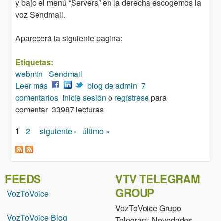
y bajo el menú “Servers” en la derecha escogemos la
voz Sendmail.
Aparecerá la siguiente pagina:
Etiquetas:
webmin
Sendmail
Leer más
sobre Webmin y Sendmail
blog de admin
7
comentarios
Inicie sesión
o
regístrese
para
comentar
33987 lecturas
1
2
siguiente ›
último »
Páginas
FEEDS
VTV TELEGRAM
GROUP
VozToVoice
VozToVoice Grupo
VozToVoice Blog
Telegram: Novedades,