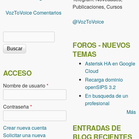
Publicaciones, Cursos
VozToVoice Comentarios
@VozToVoice
Buscar
Formulario de búsqueda
FOROS - NUEVOS
TEMAS
Asterisk HA en Google
Cloud
ACCESO
Recarga dominio
Nombre de usuario
*
openSIPS 3.2
En busqueda de un
profesional
Contraseña
*
Más
ENTRADAS DE
Crear nueva cuenta
Solicitar una nueva
BLOG RECIENTES