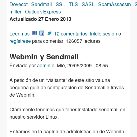
Dovecot
Sendmail
SSL
TLS
SASL
SpamAssassin
milter
Outlook Express
Actualizado 27 Enero 2013
Leer más
sobre Instalar y configurar un servidor
12 comentarios
Inicie sesión
o
regístrese
SMTP/POP3/IMAP en CentOS con acceso
para comentar
126057 lecturas
TSL/SSL y SASL
Webmin y Sendmail
Enviado por
admin
el
Mié, 20/05/2009 - 08:55
A petición de un “visitante” de este sitio va una
pequeña guía de configuración de Sendmail a través
de Webmin.
Claramente tenemos que tener instalado sendmail en
nuestro servidor Linux.
Entramos en la pagina de administración de Webmin