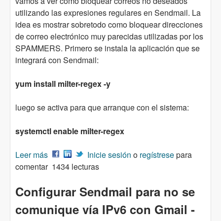
vamos a ver como bloquear correos no deseados
utilizando las expresiones regulares en Sendmail. La
idea es mostrar sobretodo como bloquear direcciones
de correo electrónico muy parecidas utilizadas por los
SPAMMERS. Primero se instala la aplicación que se
integrará con Sendmail:
yum install milter-regex -y
luego se activa para que arranque con el sistema:
systemctl enable milter-regex
Leer más
sobre SENDMAIL: bloquear Correo no deseado
Inicie sesión
o
regístrese
para
comentar
con Expresiones Regulares
1434 lecturas
Configurar Sendmail para no se
comunique vía IPv6 con Gmail -