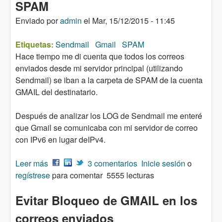
SPAM
Enviado por
admin
el
Mar, 15/12/2015 - 11:45
Etiquetas:
Sendmail
Gmail
SPAM
Hace tiempo me di cuenta que todos los correos
enviados desde mi servidor principal (utilizando
Sendmail) se iban a la carpeta de SPAM de la cuenta
GMAIL del destinatario.
Después de analizar los LOG de Sendmail me enteré
que Gmail se comunicaba con mi servidor de correo
con IPv6 en lugar deIPv4.
Leer más
sobre Configurar Sendmail para no se
3 comentarios
Inicie sesión
o
regístrese
comunique vía IPv6 con Gmail - SPAM
para comentar
5555 lecturas
Evitar Bloqueo de GMAIL en los
correos enviados