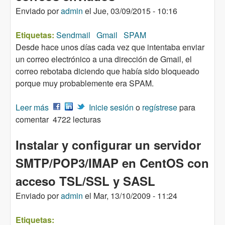
Enviado por
admin
el
Jue, 03/09/2015 - 10:16
Etiquetas:
Sendmail
Gmail
SPAM
Desde hace unos días cada vez que intentaba enviar
un correo electrónico a una dirección de Gmail, el
correo rebotaba diciendo que había sido bloqueado
porque muy probablemente era SPAM.
Leer más
sobre Evitar Bloqueo de GMAIL en los correos
Inicie sesión
o
regístrese
para
comentar
enviados
4722 lecturas
Instalar y configurar un servidor
SMTP/POP3/IMAP en CentOS con
acceso TSL/SSL y SASL
Enviado por
admin
el
Mar, 13/10/2009 - 11:24
Etiquetas: