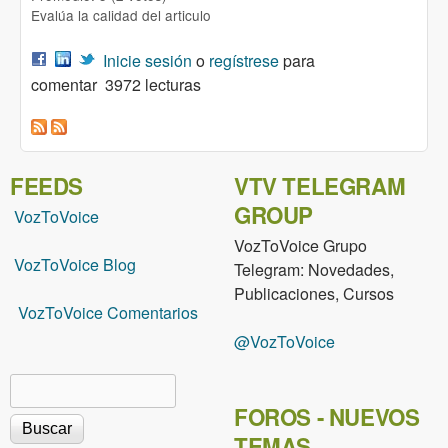
Evalúa la calidad del articulo
Inicie sesión
o
regístrese
para
comentar
3972 lecturas
FEEDS
VTV TELEGRAM
GROUP
VozToVoice
VozToVoice Grupo
VozToVoice Blog
Telegram: Novedades,
Publicaciones, Cursos
VozToVoice Comentarios
@VozToVoice
Buscar
Formulario de búsqueda
FOROS - NUEVOS
TEMAS