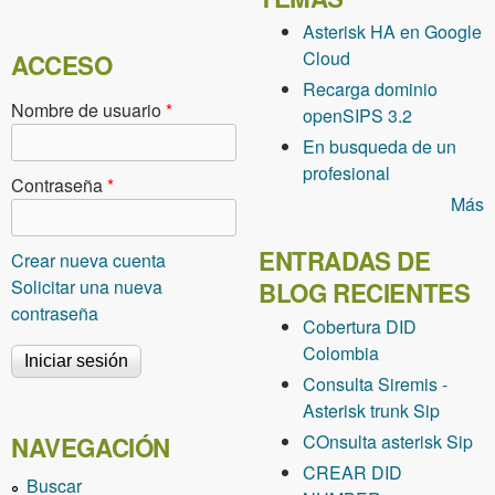
Asterisk HA en Google
Cloud
ACCESO
Recarga dominio
Nombre de usuario
*
openSIPS 3.2
En busqueda de un
profesional
Contraseña
*
Más
ENTRADAS DE
Crear nueva cuenta
Solicitar una nueva
BLOG RECIENTES
contraseña
Cobertura DID
Colombia
Consulta Siremis -
Asterisk trunk Sip
COnsulta asterisk Sip
NAVEGACIÓN
CREAR DID
Buscar