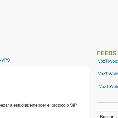
Pasar al contenido principal
FEEDS
-
VPS
VozToVoi
VozToVoic
VozToVoi
zar a estudiar/entender el protocolo SIP
Buscar
Formu