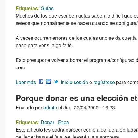
Etiquetas:
Guias
Muchos de los que escriben guias saben lo dificil que es
seteos que normalmente se hacen cuando se configura/
A veces ocurren errores de los cuales uno se da cuenta 
paso para ver si algo faltó.
Esto presupone volver a borrar el programa/configuración
cero.
Leer más
sobre Crear guias para recibir correcciones
Inicie sesión
o
regístrese
para come
Porque donar es una elección e
Enviado por
admin
el
Jue, 23/04/2009 - 16:23
Etiquetas:
Donar
Etica
Este articulo les podrá parecer como algo fuera de lugar
de llegar hasta el final se llevarán una sorpresa.