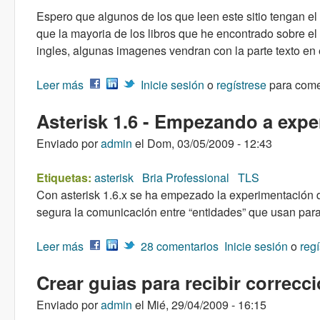
Espero que algunos de los que leen este sitio tengan e
que la mayoria de los libros que he encontrado sobre e
ingles, algunas imagenes vendran con la parte texto en 
Leer más
sobre Conociendo el protocolo SIP
Inicie sesión
o
regístrese
para come
Asterisk 1.6 - Empezando a exp
Enviado por
admin
el
Dom, 03/05/2009 - 12:43
Etiquetas:
asterisk
Bria Professional
TLS
Con asterisk 1.6.x se ha empezado la experimentación 
segura la comunicación entre “entidades” que usan para
Leer más
sobre Asterisk 1.6 - Empezando a experiment
28 comentarios
Inicie sesión
o
regí
Crear guias para recibir correcc
Enviado por
admin
el
Mié, 29/04/2009 - 16:15