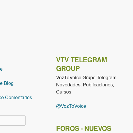
VTV TELEGRAM
GROUP
ce
VozToVoice Grupo Telegram:
e Blog
Novedades, Publicaciones,
Cursos
ce Comentarios
@VozToVoice
lario de búsqueda
FOROS - NUEVOS