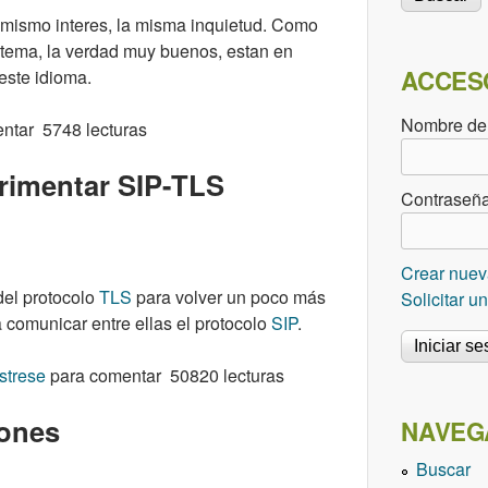
l mismo interes, la misma inquietud. Como
l tema, la verdad muy buenos, estan en
ACCES
este idioma.
Nombre de
ntar
5748 lecturas
erimentar SIP-TLS
Contraseñ
Crear nuev
del protocolo
TLS
para volver un poco más
Solicitar 
 comunicar entre ellas el protocolo
SIP
.
ar SIP-TLS
strese
para comentar
50820 lecturas
iones
NAVEG
Buscar