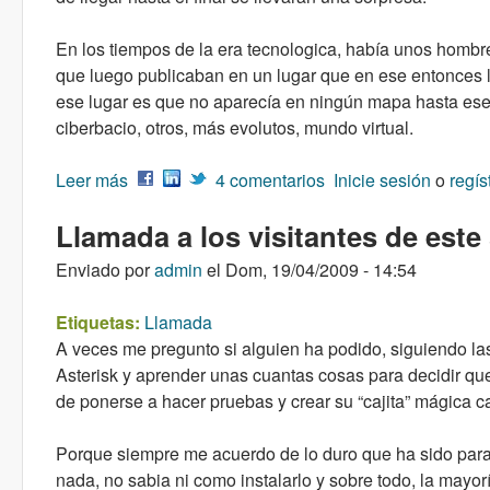
En los tiempos de la era tecnologica, había unos hombre
que luego publicaban en un lugar que en ese entonces
ese lugar es que no aparecía en ningún mapa hasta es
ciberbacio, otros, más evolutos, mundo virtual.
Leer más
sobre Porque donar es una elección eticament
4 comentarios
Inicie sesión
o
regís
Llamada a los visitantes de este 
Enviado por
admin
el
Dom, 19/04/2009 - 14:54
Etiquetas:
Llamada
A veces me pregunto si alguien ha podido, siguiendo las
Asterisk y aprender unas cuantas cosas para decidir q
de ponerse a hacer pruebas y crear su “cajita” mágica c
Porque siempre me acuerdo de lo duro que ha sido para
nada, no sabia ni como instalarlo y sobre todo, la mayor