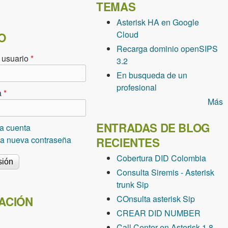
TEMAS
Asterisk HA en Google
Cloud
O
Recarga dominio openSIPS
 usuario
*
3.2
En busqueda de un
profesional
a
*
Más
ENTRADAS DE BLOG
a cuenta
una nueva contraseña
RECIENTES
Cobertura DID Colombia
Consulta Siremis - Asterisk
trunk Sip
COnsulta asterisk Sip
ACIÓN
CREAR DID NUMBER
Call Center en Asterisk 1.8