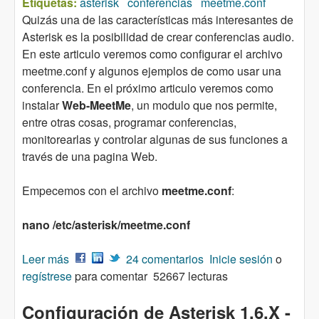
Etiquetas:
asterisk
conferencias
meetme.conf
Quizás una de las características más interesantes de
Asterisk es la posibilidad de crear conferencias audio.
En este articulo veremos como configurar el archivo
meetme.conf y algunos ejemplos de como usar una
conferencia. En el próximo articulo veremos como
instalar
Web-MeetMe
, un modulo que nos permite,
entre otras cosas, programar conferencias,
monitorearlas y controlar algunas de sus funciones a
través de una pagina Web.
Empecemos con el archivo
meetme.conf
:
nano /etc/asterisk/meetme.conf
Leer más
sobre Configuración de Asterisk 1.6.X - Decima
24 comentarios
Inicie sesión
o
regístrese
Parte - Las conferencias
para comentar
52667 lecturas
Configuración de Asterisk 1.6.X -