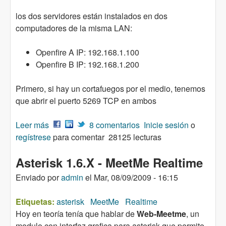
los dos servidores están instalados en dos
computadores de la misma LAN:
Openfire A IP: 192.168.1.100
Openfire B IP: 192.168.1.200
Primero, si hay un cortafuegos por el medio, tenemos
que abrir el puerto 5269 TCP en ambos
Leer más
sobre Conectar dos servidores Openfire
8 comentarios
Inicie sesión
o
regístrese
para comentar
28125 lecturas
Asterisk 1.6.X - MeetMe Realtime
Enviado por
admin
el
Mar, 08/09/2009 - 16:15
Etiquetas:
asterisk
MeetMe
Realtime
Hoy en teoría tenía que hablar de
Web-Meetme
, un
modulo con interfaz grafica para asterisk que permite