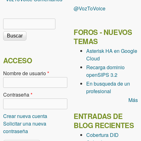
@VozToVoice
Buscar
Formulario de búsqueda
FOROS - NUEVOS
TEMAS
Asterisk HA en Google
Cloud
ACCESO
Recarga dominio
Nombre de usuario
*
openSIPS 3.2
En busqueda de un
profesional
Contraseña
*
Más
ENTRADAS DE
Crear nueva cuenta
Solicitar una nueva
BLOG RECIENTES
contraseña
Cobertura DID