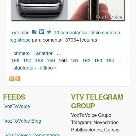
Leer más
sobre Conectar el Nokia E71 al servidor Asterisk
10 comentarios
Inicie sesión
o
regístrese
para comentar
37964 lecturas
« primero
‹ anterior
…
Páginas
156
157
158
159
160
161
162
163
164
…
siguiente ›
último »
FEEDS
VTV TELEGRAM
GROUP
VozToVoice
VozToVoice Grupo
VozToVoice Blog
Telegram: Novedades,
Publicaciones, Cursos
VozToVoice Comentarios