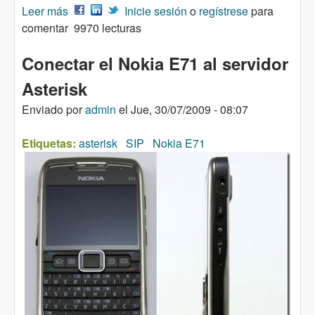
Leer más
sobre Configuración de Asterisk 1.6.X - Novena
Inicie sesión
o
regístrese
para
comentar
parte - ENUM
9970 lecturas
Conectar el Nokia E71 al servidor
Asterisk
Enviado por
admin
el
Jue, 30/07/2009 - 08:07
Etiquetas:
asterisk
SIP
Nokia E71